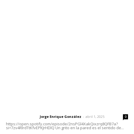
Edición Impresa
Sociales
Meridiano Vallarta
Contáctanos
meridianoredacción@gmail.com
Tels. 3112143809 | 3112103211
Oficinas Generales: Av. Independencia #355, Tepic,
Nayarit
Letras del Director
Letras del director | Un grito en la pared
Jorge Enrique González
-
abril 1, 2025
Letras del director
0
https://open.spotify.com/episode/2nsPGl4XakQixzrq8QFB7a?
si=7zv4RlrdTtKfvEPKJrHDlQ Un grito en la pared es el sentido de...