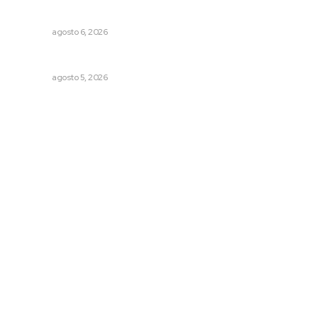
maíz nayarita
NAYARIT
agosto 6, 2026
Buscan sanar suelos cansados en el norte de Nayarit
NAYARIT
agosto 5, 2026
Archivo mensual
agosto 2026
julio 2026
junio 2026
mayo 2026
abril 2026
marzo 2026