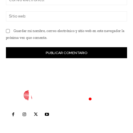
ele
Sit
we
Guardar mi nombre, correo electrónico y sitio web en este navegador la
próxima vez que comente.
Inicio
Nayarit
Nacional
Policiaca
Opinión
Deportes