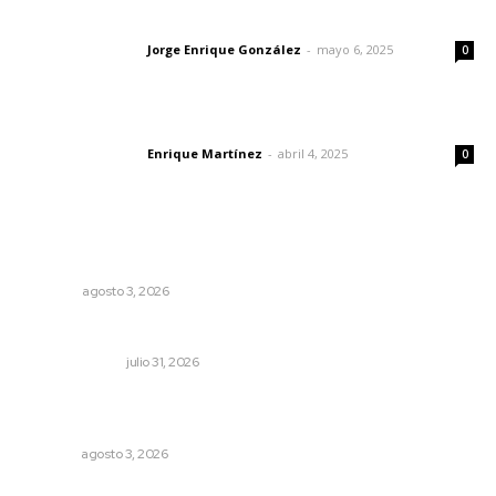
Las vacas de Huajimic
Jorge Enrique González
-
mayo 6, 2025
Letras del director
0
El peatón y la ciudad
Enrique Martínez
-
abril 4, 2025
Letras del director
0
Lo más popular
Las razones y los días por definir
OPINIÓN
agosto 3, 2026
Cerrar todos los anexos
LA SERPENTINA
julio 31, 2026
Transforman CETMAR 6 con inversión histórica en Bahía
de Banderas
NAYARIT
agosto 3, 2026
Modernizan infraestructura para la comercialización del