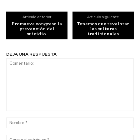
Artículo anterior
Artículo siguiente
Promueve congreso la
Tenemos que revalorar
prevención del
las culturas
suicidio
tradicionales
DEJA UNA RESPUESTA
Comentario:
No
Co