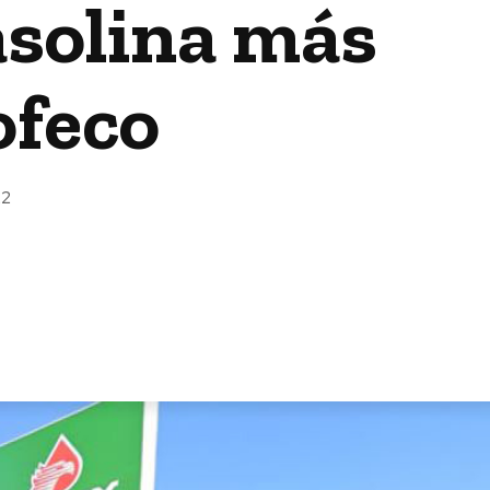
asolina más
ofeco
22