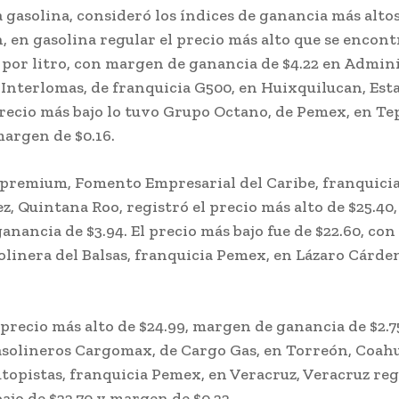
a gasolina, consideró los índices de ganancia más alt
, en gasolina regular el precio más alto que se encont
s por litro, con margen de ganancia de $4.22 en Admin
 Interlomas, de franquicia G500, en Huixquilucan, Est
recio más bajo lo tuvo Grupo Octano, de Pemex, en Tep
margen de $0.16.
 premium, Fomento Empresarial del Caribe, franquicia
z, Quintana Roo, registró el precio más alto de $25.40
nancia de $3.94. El precio más bajo fue de $22.60, co
olinera del Balsas, franquicia Pemex, en Lázaro Cárde
l precio más alto de $24.99, margen de ganancia de $2.7
asolineros Cargomax, de Cargo Gas, en Torreón, Coahu
topistas, franquicia Pemex, en Veracruz, Veracruz reg
ajo de $22.70 y margen de $0.22.