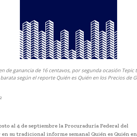
n de ganancia de 16 centavos, por segunda ocasión Tepic t
barata según el reporte Quién es Quién en los Precios de G
22
osto al 4 de septiembre la Procuraduría Federal del
en su tradicional informe semanal Quién es Quién en