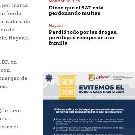
Monitor Político
os por marca
Dicen que el SAT está
perdonando multas
ró fue de
istradora de
Nayarit
ado de
Perdió todo por las drogas,
pero logró recuperar a su
ic, Nayarit,
familia
 BP, en
, con
n margen de
nas,
5 lo tuvo
ila.
istró el