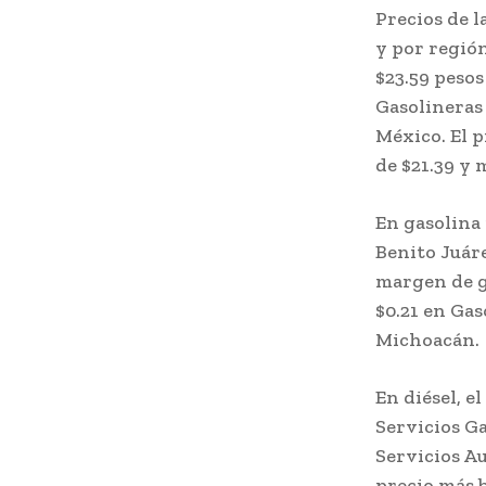
Precios de l
y por región
$23.59 peso
Gasolineras
México. El p
de $21.39 y 
En gasolina
Benito Juáre
margen de ga
$0.21 en Gas
Michoacán.
En diésel, e
Servicios G
Servicios Au
precio más b