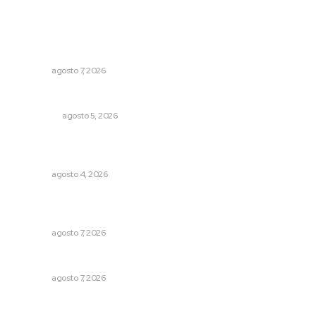
Lo más popular
Vinculan a sector artesanal con la actividad turística
estatal
NAYARIT
agosto 7, 2026
Árboles aplastan casas y camioneta en Tepic
POLICIACA
agosto 5, 2026
Abren convocatoria de ingreso para la Escuela de Bellas
Artes
NAYARIT
agosto 4, 2026
Impulsan detección de cáncer cervicouterino con
unidades móviles de salud
NAYARIT
agosto 7, 2026
Pierden agaveros 800 mil pesos por hectárea
NAYARIT
agosto 7, 2026