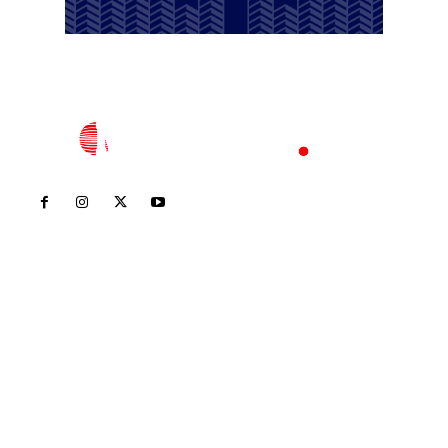
Inicio
Nayarit
Nacional
Policiaca
Opinión
Deportes
Edición Impresa
Sociales
Meridiano Vallarta
Contáctanos
meridianoredacción@gmail.com
Tels. 3112143809 | 3112103211