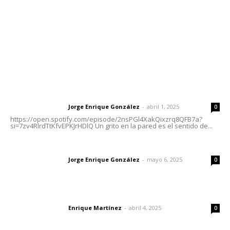
Oficinas Generales: Av. Independencia #355, Tepic,
Nayarit
Letras del Director
Letras del director | Un grito en la pared
Jorge Enrique González
-
abril 1, 2025
Letras del director
0
https://open.spotify.com/episode/2nsPGl4XakQixzrq8QFB7a?
si=7zv4RlrdTtKfvEPKJrHDlQ Un grito en la pared es el sentido de...
Las vacas de Huajimic
Jorge Enrique González
-
mayo 6, 2025
Letras del director
0
El peatón y la ciudad
Enrique Martínez
-
abril 4, 2025
Letras del director
0