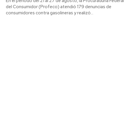
En el periodo del 21 al 27 de agosto, la Procuraduría Federal
del Consumidor (Profeco) atendió 179 denuncias de
consumidores contra gasolineras y realizó...