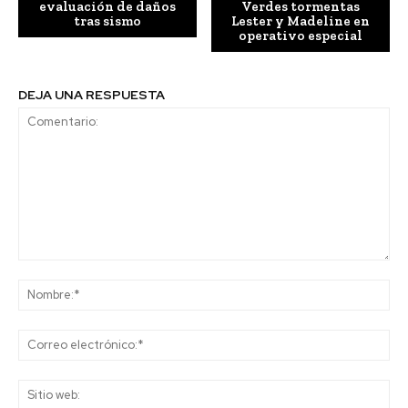
evaluación de daños
Verdes tormentas
tras sismo
Lester y Madeline en
operativo especial
DEJA UNA RESPUESTA
Comentario:
No
Co
ele
Sit
we