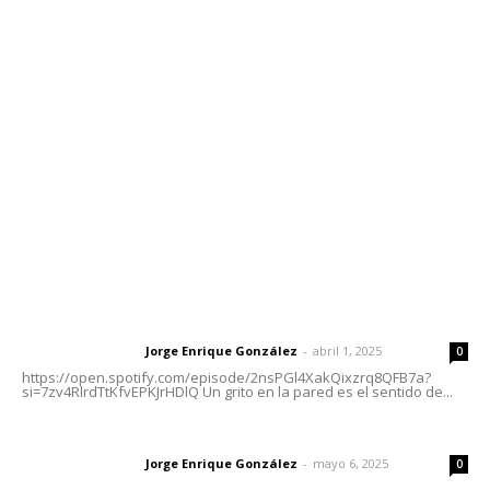
Contáctanos
meridianoredacción@gmail.com
Tels. 3112143809 | 3112103211
Oficinas Generales: Av. Independencia #355, Tepic,
Nayarit
Letras del Director
Letras del director | Un grito en la pared
Jorge Enrique González
-
abril 1, 2025
Letras del director
0
https://open.spotify.com/episode/2nsPGl4XakQixzrq8QFB7a?
si=7zv4RlrdTtKfvEPKJrHDlQ Un grito en la pared es el sentido de...
Las vacas de Huajimic
Jorge Enrique González
-
mayo 6, 2025
Letras del director
0