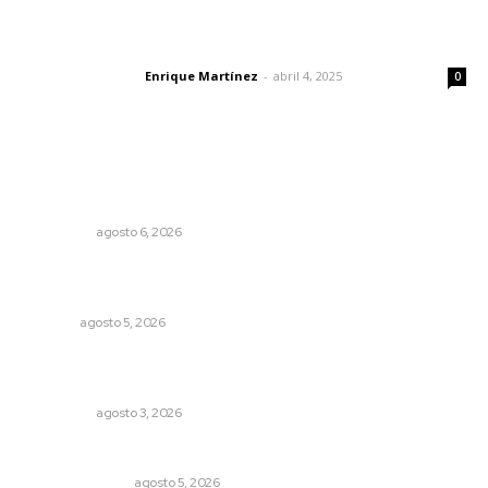
El peatón y la ciudad
Enrique Martínez
-
abril 4, 2025
Letras del director
0
Lo más popular
Mecánico estrella vehículo que acababa de reparar en la
Tepic-Mazatlán
POLICIACA
agosto 6, 2026
Liquidación en ingenio de Puga se ejecuta a 985 pesos
por tonelada
NAYARIT
agosto 5, 2026
Ocho jornaleros heridos en accidente en la carretera
Compostela-San Blas
POLICIACA
agosto 3, 2026
Edición impresa 05 de agosto de 2026
EDICIÓN IMPRESA
agosto 5, 2026