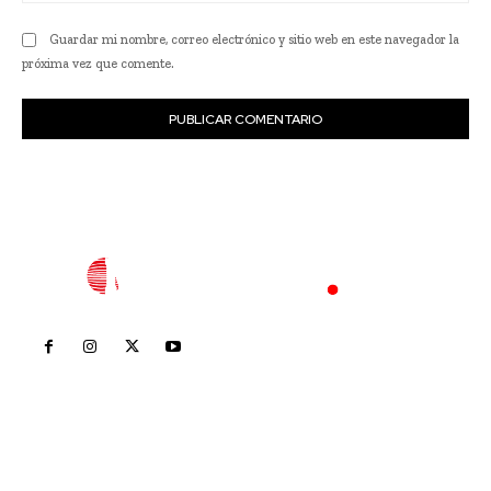
Guardar mi nombre, correo electrónico y sitio web en este navegador la
próxima vez que comente.
Inicio
Nayarit
Nacional
Policiaca
Opinión
Deportes
Edición Impresa
Sociales
Meridiano Vallarta