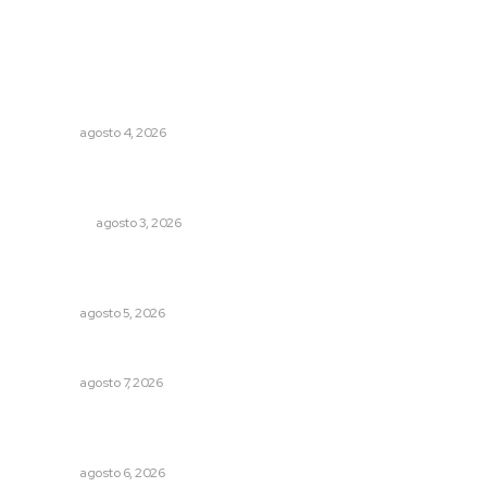
Lo más popular
Abren convocatoria de ingreso para la Escuela de Bellas
Artes
NAYARIT
agosto 4, 2026
Ocho jornaleros heridos en accidente en la carretera
Compostela-San Blas
POLICIACA
agosto 3, 2026
Recuperan milenario sello ritual de la cultura Aztatlán en
Nayarit
NAYARIT
agosto 5, 2026
Pierden agaveros 800 mil pesos por hectárea
NAYARIT
agosto 7, 2026
Muere Raúl Lucachín, el brujo de Jomulco que le dijo no
al diablo
NAYARIT
agosto 6, 2026