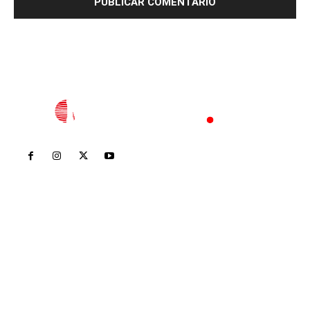
Inicio
Nayarit
Nacional
Policiaca
Opinión
Deportes
Edición Impresa
Sociales
Meridiano Vallarta
Contáctanos
meridianoredacción@gmail.com