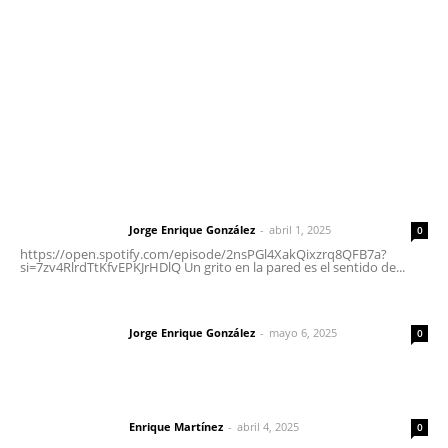
Tels. 3112143809 | 3112103211
Oficinas Generales: Av. Independencia #355, Tepic,
Nayarit
Letras del Director
Letras del director | Un grito en la pared
Jorge Enrique González
-
abril 1, 2025
Letras del director
0
https://open.spotify.com/episode/2nsPGl4XakQixzrq8QFB7a?
si=7zv4RlrdTtKfvEPKJrHDlQ Un grito en la pared es el sentido de...
Las vacas de Huajimic
Jorge Enrique González
-
mayo 6, 2025
Letras del director
0
El peatón y la ciudad
Enrique Martínez
-
abril 4, 2025
Letras del director
0