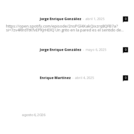
Letras del director | Un grito en la pared
Jorge Enrique González
-
abril 1, 2025
Letras del director
0
https://open.spotify.com/episode/2nsPGl4XakQixzrq8QFB7a?
si=7zv4RlrdTtKfvEPKJrHDlQ Un grito en la pared es el sentido de...
Las vacas de Huajimic
Jorge Enrique González
-
mayo 6, 2025
Letras del director
0
El peatón y la ciudad
Enrique Martínez
-
abril 4, 2025
Letras del director
0
Lo más popular
Preparan la Feria de Regreso a Clases
NAYARIT
agosto 6, 2026
Fortalecen vínculos entre sector educativo y gobierno
de Nayarit