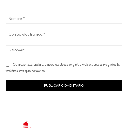
Comentario:
No
Co
ele
Sit
we
Guardar mi nombre, correo electrónico y sitio web en este navegador la
próxima vez que comente.