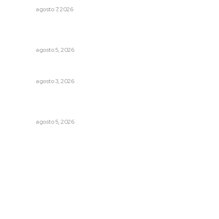
NAYARIT
agosto 7, 2026
Perdió todo por las drogas, pero logró recuperar a su
familia
NAYARIT
agosto 5, 2026
Caen ingresos por remesas durante el primer semestre
NAYARIT
agosto 3, 2026
Explican origen científico de inundaciones en Tepic y
Xalisco
NAYARIT
agosto 5, 2026
Archivo mensual
agosto 2026
julio 2026
junio 2026