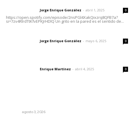
Letras del director | Un grito en la pared
Jorge Enrique González
-
abril 1, 2025
Letras del director
0
https://open.spotify.com/episode/2nsPGl4XakQixzrq8QFB7a?
si=7zv4RlrdTtKfvEPKJrHDlQ Un grito en la pared es el sentido de...
Las vacas de Huajimic
Jorge Enrique González
-
mayo 6, 2025
Letras del director
0
El peatón y la ciudad
Enrique Martínez
-
abril 4, 2025
Letras del director
0
Lo más popular
Impulsan ruta turística en San Blas; Mecatán: Tierra de
Agua, Senderos y Plátanos
NAYARIT
agosto 3, 2026
Queremos que el próximo gobernador sepa leer y
escribir // La semblanza político literaria de Julián