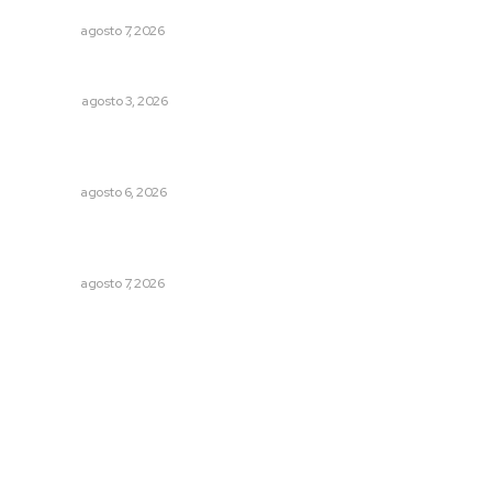
Gascón
NAYARIT
agosto 7, 2026
Las razones y los días por definir
OPINIÓN
agosto 3, 2026
Buscan asegurar precio competitivo para el arroz
nayarita
NAYARIT
agosto 6, 2026
Vinculan a sector artesanal con la actividad turística
estatal
NAYARIT
agosto 7, 2026
Archivo mensual
agosto 2026
julio 2026