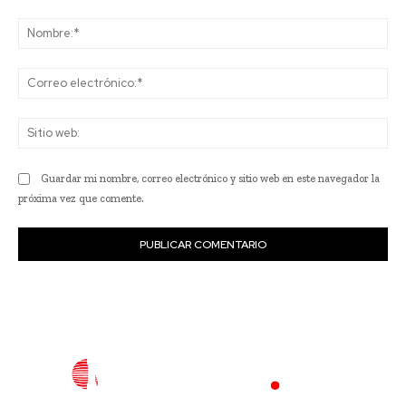
Comentario:
No
Co
ele
Sit
we
Guardar mi nombre, correo electrónico y sitio web en este navegador la
próxima vez que comente.