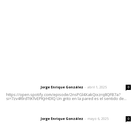
meridianoredacción@gmail.com
Tels. 3112143809 | 3112103211
Oficinas Generales: Av. Independencia #355, Tepic,
Nayarit
Letras del Director
Letras del director | Un grito en la pared
Jorge Enrique González
-
abril 1, 2025
Letras del director
0
https://open.spotify.com/episode/2nsPGl4XakQixzrq8QFB7a?
si=7zv4RlrdTtKfvEPKJrHDlQ Un grito en la pared es el sentido de...
Las vacas de Huajimic
Jorge Enrique González
-
mayo 6, 2025
Letras del director
0