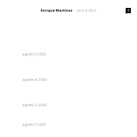
El peatón y la ciudad
Enrique Martínez
-
abril 4, 2025
Letras del director
0
Lo más popular
Impulsan vocaciones tecnológicas mediante ciencia de
datos y robótica
NAYARIT
agosto 7, 2026
Reportan buen comportamiento ciudadano durante
periodo vacacional
NAYARIT
agosto 4, 2026
Fortalecen atención social con nuevas sedes para la
niñez nayarita
NAYARIT
agosto 3, 2026
Honran el legado del maestro Mariano Valadez Navarro
NAYARIT
agosto 7, 2026
Eliminan delincuente en Bahía de Banderas