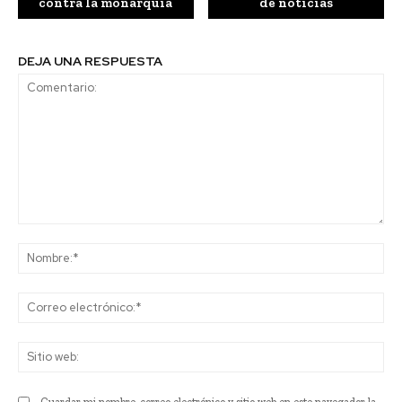
contra la monarquía
de noticias
DEJA UNA RESPUESTA
Comentario:
No
Co
ele
Sit
we
Guardar mi nombre, correo electrónico y sitio web en este navegador la