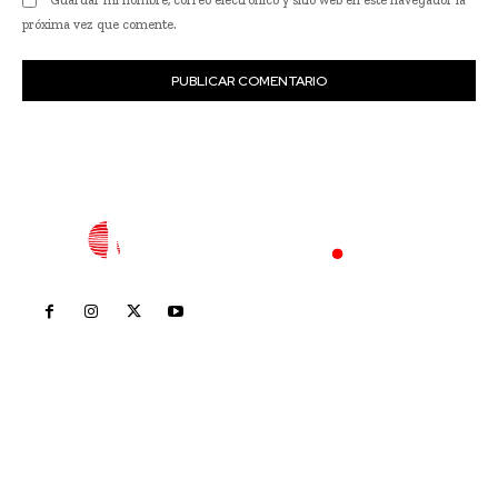
próxima vez que comente.
Inicio
Nayarit
Nacional
Policiaca
Opinión
Deportes
Edición Impresa
Sociales
Meridiano Vallarta
Contáctanos