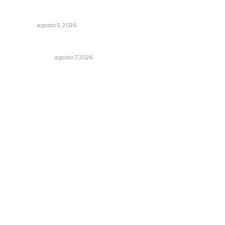
Buscan sanar suelos cansados en el norte de Nayarit
NAYARIT
agosto 5, 2026
Ni los veo ni los oigo
OTRAS VOCES
agosto 7, 2026
Archivo mensual
agosto 2026
julio 2026
junio 2026
mayo 2026
abril 2026
marzo 2026