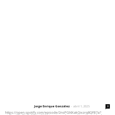
Inicio
Nayarit
Nacional
Policiaca
Opinión
Deportes
Edición Impresa
Sociales
Meridiano Vallarta
Contáctanos
meridianoredacción@gmail.com
Tels. 3112143809 | 3112103211
Oficinas Generales: Av. Independencia #355, Tepic,
Nayarit
Letras del Director
Letras del director | Un grito en la pared
Jorge Enrique González
-
abril 1, 2025
Letras del director
0
https://open.spotify.com/episode/2nsPGl4XakQixzrq8QFB7a?