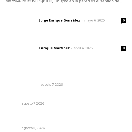
si=7zv4RlrdTtKfvEPKJrHDlQ Un grito en la pared es el sentido de...
Las vacas de Huajimic
Jorge Enrique González
-
mayo 6, 2025
Letras del director
0
El peatón y la ciudad
Enrique Martínez
-
abril 4, 2025
Letras del director
0
Lo más popular
Resumen Semanal de Noticias
MONITOR POLÍTICO
agosto 7, 2026
Pierden agaveros 800 mil pesos por hectárea
NAYARIT
agosto 7, 2026
Perdió todo por las drogas, pero logró recuperar a su
familia
NAYARIT
agosto 5, 2026