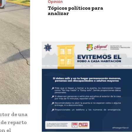
Opinión
Tópicos políticos para
analizar
uctor de una
 de reparto
on el