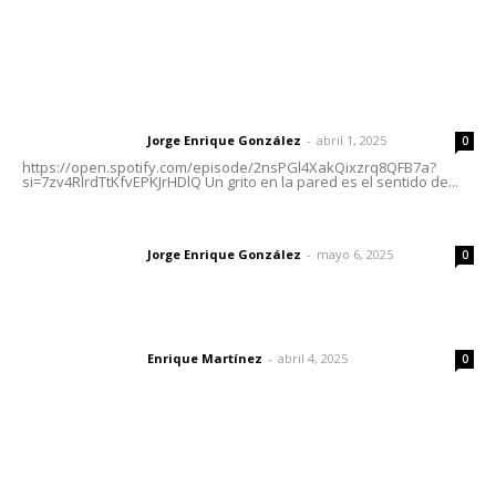
Letras del Director
Letras del director | Un grito en la pared
Jorge Enrique González
-
abril 1, 2025
Letras del director
0
https://open.spotify.com/episode/2nsPGl4XakQixzrq8QFB7a?
si=7zv4RlrdTtKfvEPKJrHDlQ Un grito en la pared es el sentido de...
Las vacas de Huajimic
Jorge Enrique González
-
mayo 6, 2025
Letras del director
0
El peatón y la ciudad
Enrique Martínez
-
abril 4, 2025
Letras del director
0
Lo más popular
Reafirma DIF Nayarit atención directa a comunidades
vulnerables