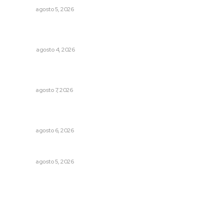
NAYARIT
agosto 5, 2026
Buen gobierno, buen liderazgo y la amenaza de la
politiquería
OPINIÓN
agosto 4, 2026
Reconocen a jóvenes por impulsar proyectos
comunitarios
NAYARIT
agosto 7, 2026
Buscan asegurar precio competitivo para el arroz
nayarita
NAYARIT
agosto 6, 2026
Sancionarán cobro obligatorio de propinas
NAYARIT
agosto 5, 2026
Archivo mensual