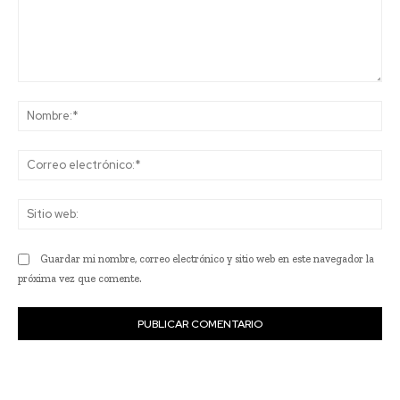
Comentario:
No
Co
ele
Sit
we
Guardar mi nombre, correo electrónico y sitio web en este navegador la
próxima vez que comente.