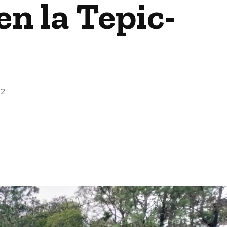
n la Tepic-
22