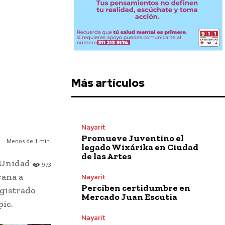
Más artículos
Nayarit
Promueve Juventino el
Menos de 1
min.
legado Wixárika en Ciudad
de las Artes
 Unidad
973
rana a
Nayarit
Perciben certidumbre en
egistrado
Mercado Juan Escutia
pic.
Nayarit