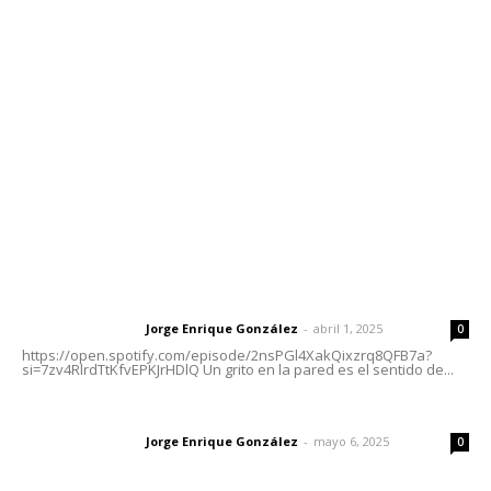
meridianoredacción@gmail.com
Tels. 3112143809 | 3112103211
Oficinas Generales: Av. Independencia #355, Tepic,
Nayarit
Letras del Director
Letras del director | Un grito en la pared
Jorge Enrique González
-
abril 1, 2025
Letras del director
0
https://open.spotify.com/episode/2nsPGl4XakQixzrq8QFB7a?
si=7zv4RlrdTtKfvEPKJrHDlQ Un grito en la pared es el sentido de...
Las vacas de Huajimic
Jorge Enrique González
-
mayo 6, 2025
Letras del director
0