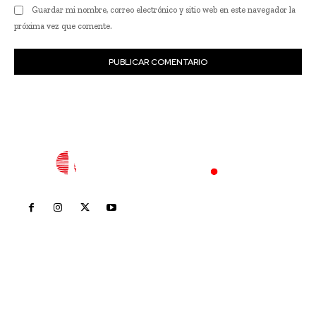
Guardar mi nombre, correo electrónico y sitio web en este navegador la
próxima vez que comente.
Inicio
Nayarit
Nacional
Policiaca
Opinión
Deportes
Edición Impresa
Sociales
Meridiano Vallarta
Contáctanos