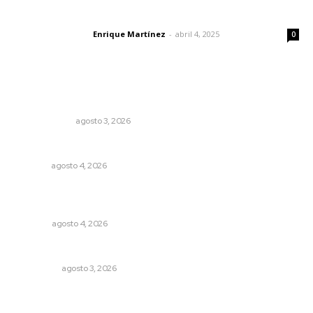
El peatón y la ciudad
Enrique Martínez
-
abril 4, 2025
Letras del director
0
Lo más popular
Autócrata, con distancia
OTRAS VOCES
agosto 3, 2026
Nayarit, en alerta por los accidentes viales
NAYARIT
agosto 4, 2026
Buen gobierno, buen liderazgo y la amenaza de la
politiquería
OPINIÓN
agosto 4, 2026
Eliminan delincuente en Bahía de Banderas
POLICIACA
agosto 3, 2026
Promueven riqueza natural y rituales ancestrales en el
municipio de Ruiz