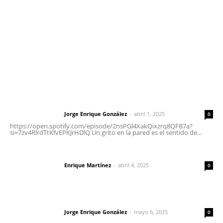
Tels. 3112143809 | 3112103211
Oficinas Generales: Av. Independencia #355, Tepic,
Nayarit
Letras del Director
Letras del director | Un grito en la pared
Jorge Enrique González
-
abril 1, 2025
Letras del director
0
https://open.spotify.com/episode/2nsPGl4XakQixzrq8QFB7a?
si=7zv4RlrdTtKfvEPKJrHDlQ Un grito en la pared es el sentido de...
El peatón y la ciudad
Enrique Martínez
-
abril 4, 2025
Letras del director
0
Las vacas de Huajimic
Jorge Enrique González
-
mayo 6, 2025
Letras del director
0