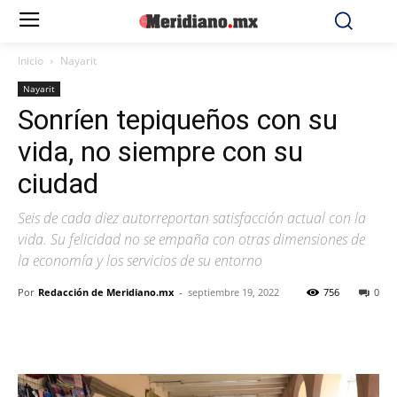
Inicio
Nayarit
Nayarit
Sonríen tepiqueños con su
vida, no siempre con su
ciudad
Seis de cada diez autorreportan satisfacción actual con la
vida. Su felicidad no se empaña con otras dimensiones de
la economía y los servicios de su entorno
Por
Redacción de Meridiano.mx
-
septiembre 19, 2022
756
0