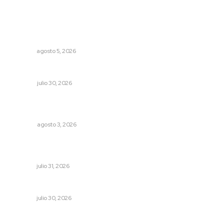
Lo más popular
Sancionarán cobro obligatorio de propinas
NAYARIT
agosto 5, 2026
Cuando se intentó expulsar del PRI a Emilio González
OPINIÓN
julio 30, 2026
El ser humano ―vivo y difunto― es como un soplo,
como una sombra que pasa
OPINIÓN
agosto 3, 2026
Decisión familiar transforma vidas mediante la donación
de órganos
NAYARIT
julio 31, 2026
Alertan por tramos de alta peligrosidad
NAYARIT
julio 30, 2026