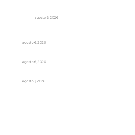
En el país de las corrupciones
LA SERPENTINA
agosto 6, 2026
Lanzan recomendaciones para reforzar la seguridad en
comercios de Nayarit
NAYARIT
agosto 6, 2026
Preparan la Feria de Regreso a Clases
NAYARIT
agosto 6, 2026
Concluye registro de fichas para la UT
NAYARIT
agosto 7, 2026
Archivo mensual
agosto 2026
julio 2026