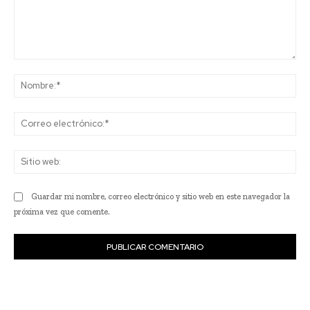
Comentario:
No
Co
ele
Sit
we
Guardar mi nombre, correo electrónico y sitio web en este navegador la
próxima vez que comente.