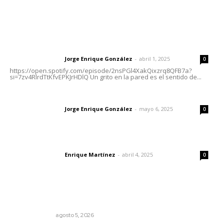
Letras del Director
Letras del director | Un grito en la pared
Jorge Enrique González
-
abril 1, 2025
Letras del director
0
https://open.spotify.com/episode/2nsPGl4XakQixzrq8QFB7a?
si=7zv4RlrdTtKfvEPKJrHDlQ Un grito en la pared es el sentido de...
Las vacas de Huajimic
Jorge Enrique González
-
mayo 6, 2025
Letras del director
0
El peatón y la ciudad
Enrique Martínez
-
abril 4, 2025
Letras del director
0
Lo más popular
La Inteligencia Artificial enfrenta a dos grupos humanos
LA SERPENTINA
agosto 5, 2026