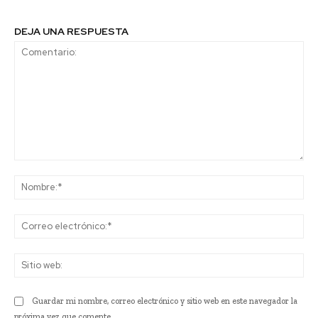
DEJA UNA RESPUESTA
Comentario:
No
Co
ele
Sit
we
Guardar mi nombre, correo electrónico y sitio web en este navegador la
próxima vez que comente.