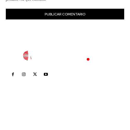
Inicio
Nayarit
Nacional
Policiaca
Opinión
Deportes
Edición Impresa
Sociales
Meridiano Vallarta
Contáctanos
meridianoredacción@gmail.com