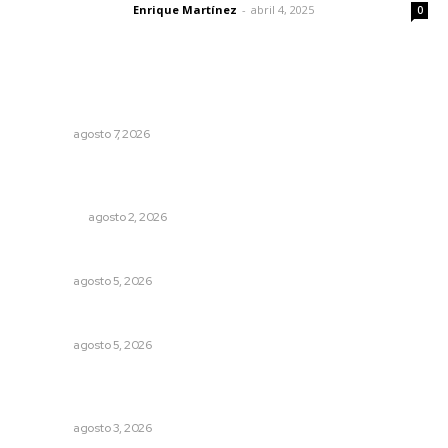
Enrique Martínez
-
abril 4, 2025
Letras del director
0
Lo más popular
Culmina El Molino liquidación productores de caña
NAYARIT
agosto 7, 2026
Madrugada de terror en Tepic: borrachas provocan
aparatoso accidente y huye
POLICIACA
agosto 2, 2026
Prohibirán celulares en escuelas de Nayarit
NAYARIT
agosto 5, 2026
Alertan de ciberdelincuentes a través de QR falsos
NAYARIT
agosto 5, 2026
Fortalecen formación de profesionales de la salud en el
IMSS
NAYARIT
agosto 3, 2026