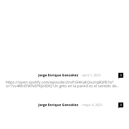
Tels. 3112143809 | 3112103211
Oficinas Generales: Av. Independencia #355, Tepic,
Nayarit
Letras del Director
Letras del director | Un grito en la pared
Jorge Enrique González
-
abril 1, 2025
Letras del director
0
https://open.spotify.com/episode/2nsPGl4XakQixzrq8QFB7a?
si=7zv4RlrdTtKfvEPKJrHDlQ Un grito en la pared es el sentido de...
Las vacas de Huajimic
Jorge Enrique González
-
mayo 6, 2025
Letras del director
0
El peatón y la ciudad