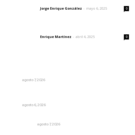
Las vacas de Huajimic
Jorge Enrique González
-
mayo 6, 2025
Letras del director
0
El peatón y la ciudad
Enrique Martínez
-
abril 4, 2025
Letras del director
0
Lo más popular
Fortalecen participación social en el Sistema de Radio y
Televisión
NAYARIT
agosto 7, 2026
Inician acciones de prevención ante presencia de
cocodrilos
NAYARIT
agosto 6, 2026
Edición impresa 08 de agosto de 2026
EDICIÓN IMPRESA
agosto 7, 2026