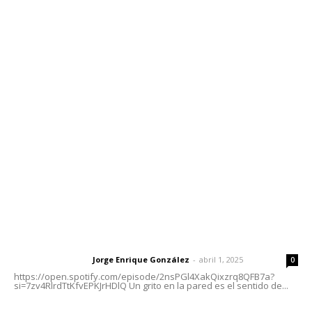
Contáctanos
meridianoredacción@gmail.com
Tels. 3112143809 | 3112103211
Oficinas Generales: Av. Independencia #355, Tepic,
Nayarit
Letras del Director
Letras del director | Un grito en la pared
Jorge Enrique González
-
abril 1, 2025
Letras del director
0
https://open.spotify.com/episode/2nsPGl4XakQixzrq8QFB7a?
si=7zv4RlrdTtKfvEPKJrHDlQ Un grito en la pared es el sentido de...