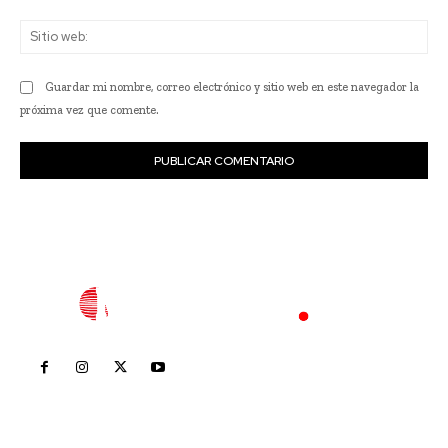
Sit
we
Guardar mi nombre, correo electrónico y sitio web en este navegador la
próxima vez que comente.
Inicio
Nayarit
Nacional
Policiaca
Opinión
Deportes
Edición Impresa
Sociales
Meridiano Vallarta