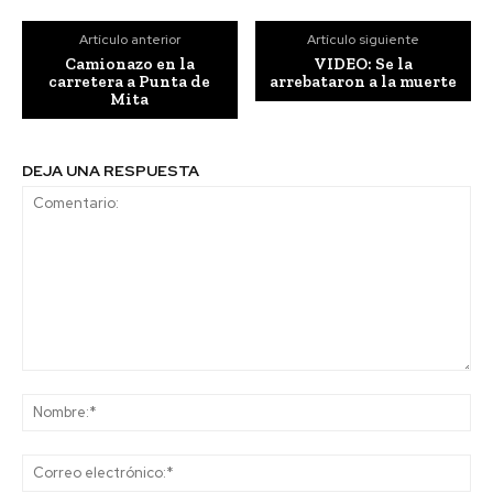
Artículo anterior
Artículo siguiente
Camionazo en la
VIDEO: Se la
carretera a Punta de
arrebataron a la muerte
Mita
DEJA UNA RESPUESTA
Comentario:
No
Co
ele