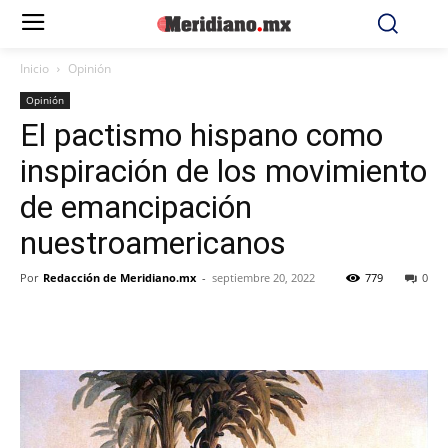
Inicio
Opinión
Opinión
El pactismo hispano como
inspiración de los movimiento
de emancipación
nuestroamericanos
Por
Redacción de Meridiano.mx
-
septiembre 20, 2022
779
0