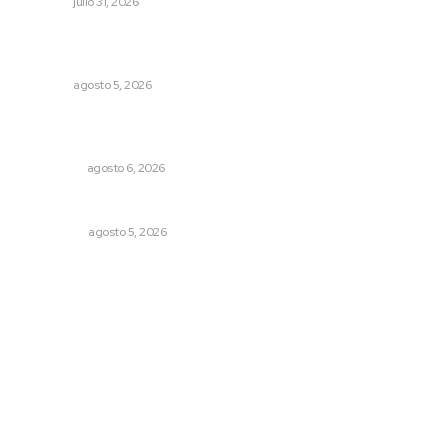
NAYARIT
julio 31, 2026
Triunfa Victorina Morales con el lenguaje milenario de
sus hilos
NAYARIT
agosto 5, 2026
Cobertura de viaje: todo lo que necesitas saber antes
de partir
NACIONAL
agosto 6, 2026
Árboles aplastan casas y camioneta en Tepic
POLICIACA
agosto 5, 2026
Archivo mensual
agosto 2026
julio 2026
junio 2026