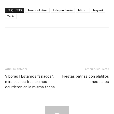
ETIQUETAS
América Latina
Independencia
México
Nayarit
Tepic
Artículo anterior
Artículo siguiente
Víboras | Estamos “salados”,
Fiestas patrias con platillos
mira que los tres sismos
mexicanos
ocurrieron en la misma fecha