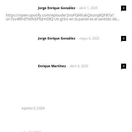
Letras del director | Un grito en la pared
Jorge Enrique González
-
abril 1, 2025
Letras del director
0
https://open.spotify.com/episode/2nsPGl4XakQixzrq8QFB7a?
si=7zv4RlrdTtKfvEPKJrHDlQ Un grito en la pared es el sentido de...
Las vacas de Huajimic
Jorge Enrique González
-
mayo 6, 2025
Letras del director
0
El peatón y la ciudad
Enrique Martínez
-
abril 4, 2025
Letras del director
0
Lo más popular
Tras operativo, el CEDE busca protección de justicia
federal
NAYARIT
agosto 3, 2026
Detectan permisos falsos para comercio ambulante en
playas