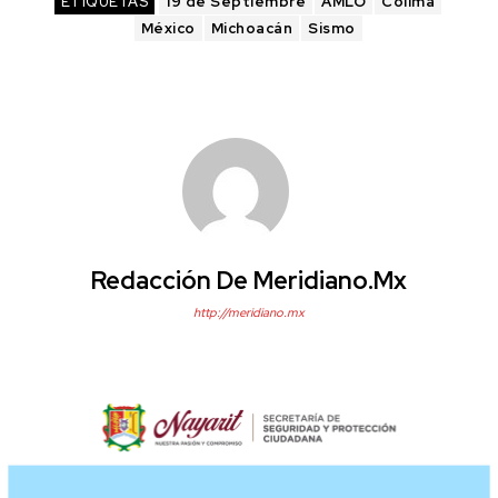
ETIQUETAS
19 de Septiembre
AMLO
Colima
México
Michoacán
Sismo
Redacción De Meridiano.mx
http://meridiano.mx