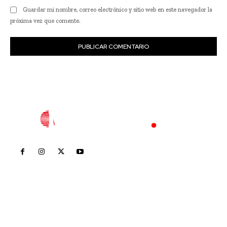
Guardar mi nombre, correo electrónico y sitio web en este navegador la
próxima vez que comente.
Inicio
Nayarit
Nacional
Policiaca
Opinión
Deportes
Edición Impresa
Sociales
Meridiano Vallarta
Contáctanos