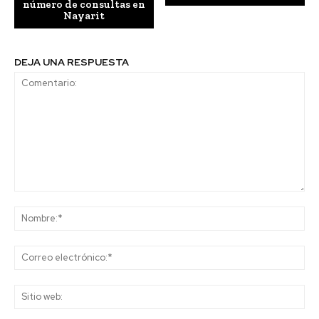
número de consultas en
Nayarit
DEJA UNA RESPUESTA
Comentario:
No
Co
ele
Sit
we