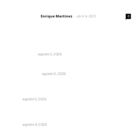
El peatón y la ciudad
Enrique Martínez
-
abril 4, 2025
Letras del director
0
Lo más popular
Edición impresa 03 de agosto de 2026
EDICIÓN IMPRESA
agosto 3, 2026
Ráfagas citadinas
MONITOR POLÍTICO
agosto 5, 2026
Lluvias y maleantes dañaron planteles en distintos
municipios de Nayarit
NAYARIT
agosto 5, 2026
General con 40 años de carrera asume la Guardia
Nacional
NAYARIT
agosto 4, 2026
Una persona y CFE mantienen disputa por probable