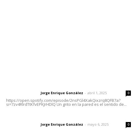
meridianoredacción@gmail.com
Tels. 3112143809 | 3112103211
Oficinas Generales: Av. Independencia #355, Tepic,
Nayarit
Letras del Director
Letras del director | Un grito en la pared
Jorge Enrique González
-
abril 1, 2025
Letras del director
0
https://open.spotify.com/episode/2nsPGl4XakQixzrq8QFB7a?
si=7zv4RlrdTtKfvEPKJrHDlQ Un grito en la pared es el sentido de...
Las vacas de Huajimic
Jorge Enrique González
-
mayo 6, 2025
Letras del director
0