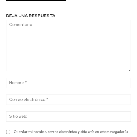
DEJA UNA RESPUESTA
Comentario:
No
Co
ele
Sit
we
Guardar mi nombre, correo electrónico y sitio web en este navegador la