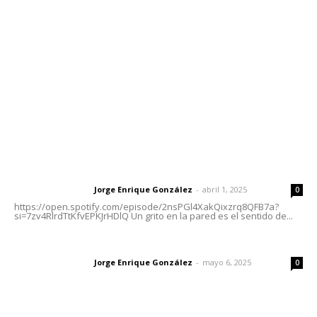
Tels. 3112143809 | 3112103211
Oficinas Generales: Av. Independencia #355, Tepic,
Nayarit
Letras del Director
Letras del director | Un grito en la pared
Jorge Enrique González
-
abril 1, 2025
Letras del director
0
https://open.spotify.com/episode/2nsPGl4XakQixzrq8QFB7a?
si=7zv4RlrdTtKfvEPKJrHDlQ Un grito en la pared es el sentido de...
Las vacas de Huajimic
Jorge Enrique González
-
mayo 6, 2025
Letras del director
0
El peatón y la ciudad