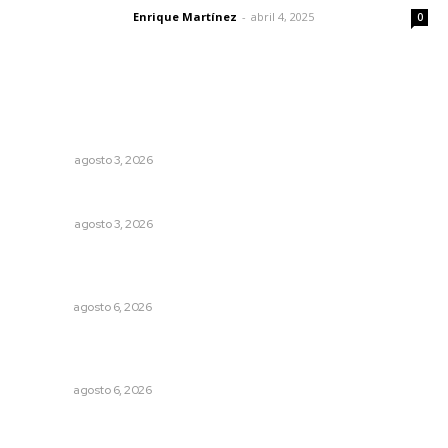
Enrique Martínez
-
abril 4, 2025
Letras del director
0
Lo más popular
El ser humano ―vivo y difunto― es como un soplo,
como una sombra que pasa
OPINIÓN
agosto 3, 2026
Galope
OPINIÓN
agosto 3, 2026
Buscan asegurar precio competitivo para el arroz
nayarita
NAYARIT
agosto 6, 2026
Promueven descuentos en recargos y facilidades para
contratos de agua
NAYARIT
agosto 6, 2026
Probables resultados en gubernaturas