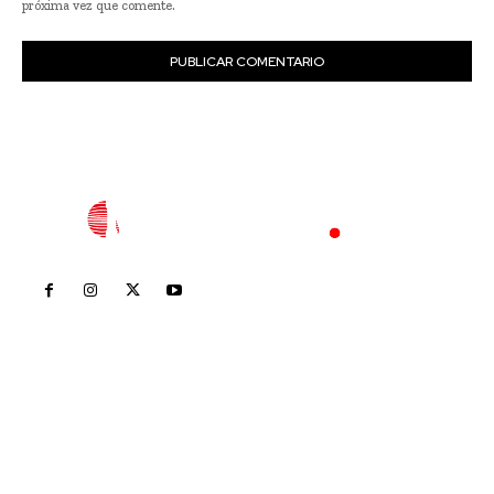
próxima vez que comente.
Inicio
Nayarit
Nacional
Policiaca
Opinión
Deportes
Edición Impresa
Sociales
Meridiano Vallarta
Contáctanos
meridianoredacción@gmail.com