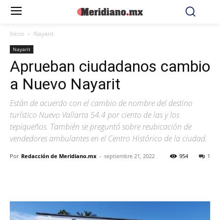
Inicio
Nayarit
Nayarit
Aprueban ciudadanos cambio
a Nuevo Nayarit
Están de acuerdo con el cambio de nombre del destino
turístico Nuevo Vallarta 54.4 por ciento de las y los
tepiqueños. También se preguntó sobre reubicación de
vendedores ambulantes en el Centro Histórico de la ciudad.
Por
Redacción de Meridiano.mx
-
septiembre 21, 2022
954
1