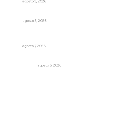
NAYARIT
agosto 3, 2026
Las razones y los días por definir
OPINIÓN
agosto 3, 2026
Reconocen a jóvenes por impulsar proyectos
comunitarios
NAYARIT
agosto 7, 2026
Edición impresa 06 de agosto de 2026
EDICIÓN IMPRESA
agosto 6, 2026
Archivo mensual
agosto 2026
julio 2026
junio 2026
mayo 2026