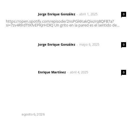
Letras del director | Un grito en la pared
Jorge Enrique González
-
abril 1, 2025
Letras del director
0
https://open.spotify.com/episode/2nsPGl4XakQixzrq8QFB7a?
si=7zv4RlrdTtKfvEPKJrHDlQ Un grito en la pared es el sentido de...
Las vacas de Huajimic
Jorge Enrique González
-
mayo 6, 2025
Letras del director
0
El peatón y la ciudad
Enrique Martínez
-
abril 4, 2025
Letras del director
0
Lo más popular
Rehabilitan edificio de Rectoría con recursos del
impuesto especial
NAYARIT
agosto 6, 2026
Fortalecen infraestructura de salud