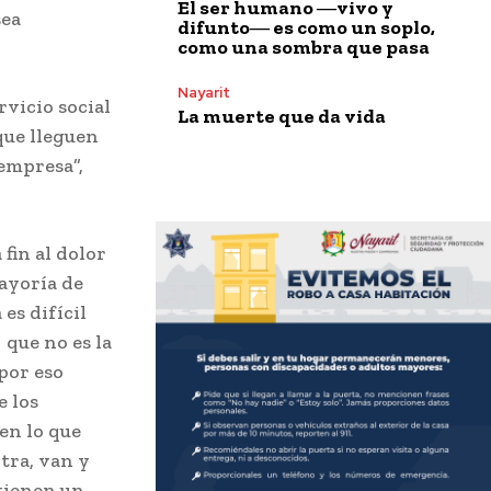
El ser humano ―vivo y
sea
difunto― es como un soplo,
como una sombra que pasa
Nayarit
rvicio social
La muerte que da vida
que lleguen
empresa”,
fin al dolor
mayoría de
es difícil
que no es la
por eso
e los
en lo que
tra, van y
 tienen un