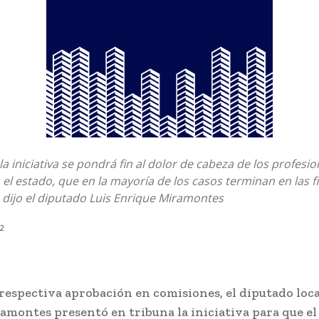
la iniciativa se pondrá fin al dolor de cabeza de los profesio
el estado, que en la mayoría de los casos terminan en las fi
 dijo el diputado Luis Enrique Miramontes
22
respectiva aprobación en comisiones, el diputado loca
montes presentó en tribuna la iniciativa para que el