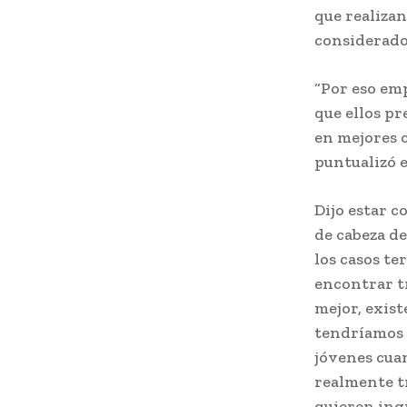
que realizan
considerado
“Por eso emp
que ellos p
en mejores 
puntualizó e
Dijo estar c
de cabeza de
los casos te
encontrar t
mejor, exis
tendríamos q
jóvenes cuan
realmente t
quieren ingr