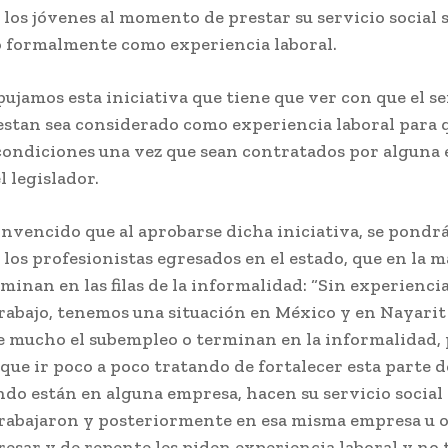
 los jóvenes al momento de prestar su servicio social 
 formalmente como experiencia laboral.
ujamos esta iniciativa que tiene que ver con que el se
restan sea considerado como experiencia laboral para 
condiciones una vez que sean contratados por alguna 
l legislador.
onvencido que al aprobarse dicha iniciativa, se pondrá 
 los profesionistas egresados en el estado, que en la 
rminan en las filas de la informalidad: “Sin experiencia 
rabajo, tenemos una situación en México y en Nayarit 
te mucho el subempleo o terminan en la informalidad, 
ue ir poco a poco tratando de fortalecer esta parte d
do están en alguna empresa, hacen su servicio social 
rabajaron y posteriormente en esa misma empresa u o
esar y de repente les piden experiencia laboral y no