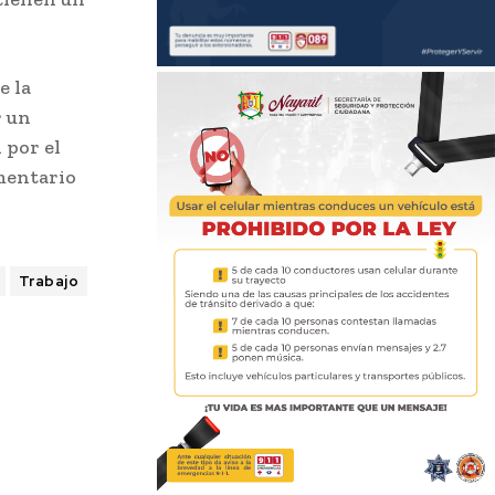
e la
r un
 por el
amentario
Trabajo