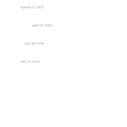
NAYARIT
agosto 5, 2026
“Emboscada psicológica”
LA SERPENTINA
julio 30, 2026
Crece economía mexicana 2.1 por ciento
NACIONAL
julio 30, 2026
Podrían cerrar anexos en la capital
NAYARIT
julio 31, 2026
Archivo mensual
agosto 2026
julio 2026
junio 2026
mayo 2026