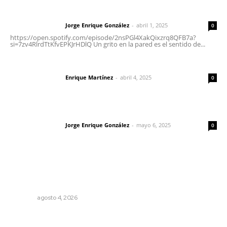
Letras del director | Un grito en la pared
Jorge Enrique González
-
abril 1, 2025
Letras del director
0
https://open.spotify.com/episode/2nsPGl4XakQixzrq8QFB7a?
si=7zv4RlrdTtKfvEPKJrHDlQ Un grito en la pared es el sentido de...
El peatón y la ciudad
Enrique Martínez
-
abril 4, 2025
Letras del director
0
Las vacas de Huajimic
Jorge Enrique González
-
mayo 6, 2025
Letras del director
0
Lo más popular
Abren convocatoria de ingreso para la Escuela de Bellas
Artes
NAYARIT
agosto 4, 2026
Liquidación en ingenio de Puga se ejecuta a 985 pesos
por tonelada