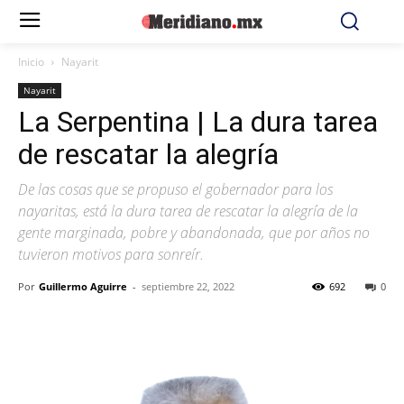
Inicio
Nayarit
Nayarit
La Serpentina | La dura tarea
de rescatar la alegría
De las cosas que se propuso el gobernador para los
nayaritas, está la dura tarea de rescatar la alegría de la
gente marginada, pobre y abandonada, que por años no
tuvieron motivos para sonreír.
Por
Guillermo Aguirre
-
septiembre 22, 2022
692
0