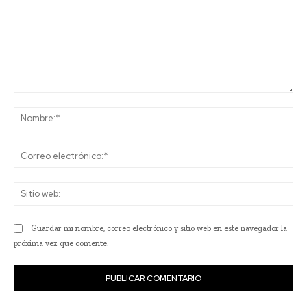
Comentario:
No
Co
ele
Sit
we
Guardar mi nombre, correo electrónico y sitio web en este navegador la
próxima vez que comente.