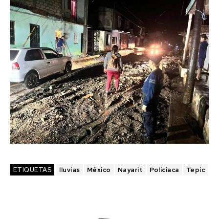
ETIQUETAS
lluvias
México
Nayarit
Policiaca
Tepic