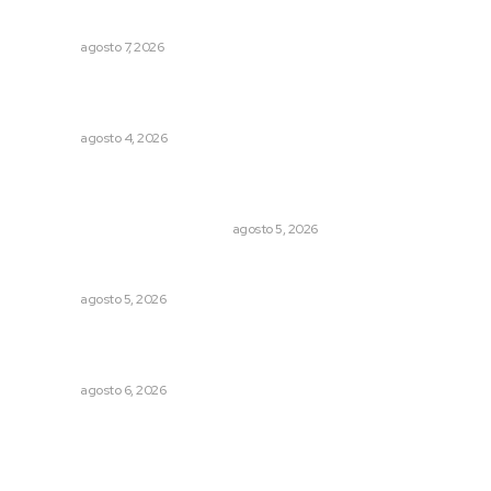
Culmina El Molino liquidación productores de caña
NAYARIT
agosto 7, 2026
Fomentan salud integral mediante cultura de la
lactancia materna
NAYARIT
agosto 4, 2026
El Google Maps del Porfiriato: así conocieron México
miles de niños hace más de un siglo
LA HISTORIA TAMBIÉN ES NOTICIA
agosto 5, 2026
Alertan de ciberdelincuentes a través de QR falsos
NAYARIT
agosto 5, 2026
Lanzan recomendaciones para reforzar la seguridad en
comercios de Nayarit
NAYARIT
agosto 6, 2026
Archivo mensual