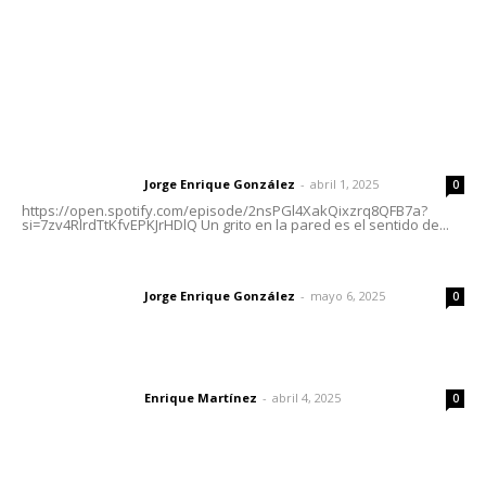
Nayarit
Letras del Director
Letras del director | Un grito en la pared
Jorge Enrique González
-
abril 1, 2025
Letras del director
0
https://open.spotify.com/episode/2nsPGl4XakQixzrq8QFB7a?
si=7zv4RlrdTtKfvEPKJrHDlQ Un grito en la pared es el sentido de...
Las vacas de Huajimic
Jorge Enrique González
-
mayo 6, 2025
Letras del director
0
El peatón y la ciudad
Enrique Martínez
-
abril 4, 2025
Letras del director
0
Lo más popular