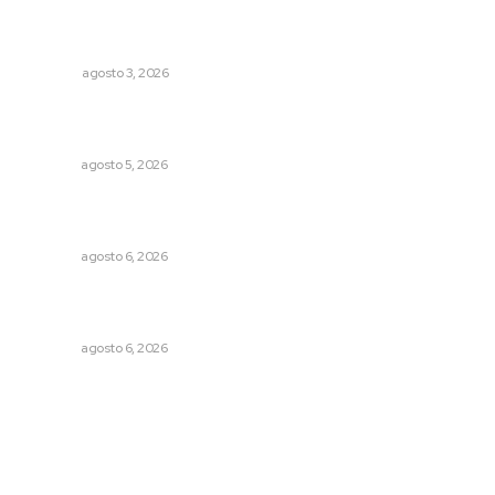
¿De qué sirven los foros sobre la NEM?: eufemismos y
mentiras
OPINIÓN
agosto 3, 2026
Establecen precio de garantía para ganado en
Compostela
NAYARIT
agosto 5, 2026
Podrán artistas obtener título por experiencia
profesional sobresaliente
NAYARIT
agosto 6, 2026
Buscan asegurar precio competitivo para el arroz
nayarita
NAYARIT
agosto 6, 2026
Archivo mensual