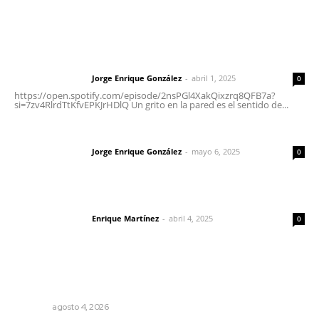
Letras del Director
Letras del director | Un grito en la pared
Jorge Enrique González
-
abril 1, 2025
Letras del director
0
https://open.spotify.com/episode/2nsPGl4XakQixzrq8QFB7a?
si=7zv4RlrdTtKfvEPKJrHDlQ Un grito en la pared es el sentido de...
Las vacas de Huajimic
Jorge Enrique González
-
mayo 6, 2025
Letras del director
0
El peatón y la ciudad
Enrique Martínez
-
abril 4, 2025
Letras del director
0
Lo más popular
Invitan a descubrir riqueza cultural en ruta Entre Canales
NAYARIT
agosto 4, 2026