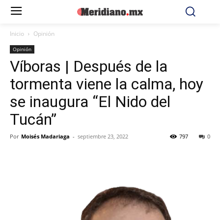
Inicio
Opinión
Opinión
Víboras | Después de la
tormenta viene la calma, hoy
se inaugura “El Nido del
Tucán”
Por
Moisés Madariaga
-
septiembre 23, 2022
797
0