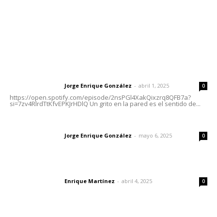
Nayarit
Letras del Director
Letras del director | Un grito en la pared
Jorge Enrique González
-
abril 1, 2025
Letras del director
0
https://open.spotify.com/episode/2nsPGl4XakQixzrq8QFB7a?
si=7zv4RlrdTtKfvEPKJrHDlQ Un grito en la pared es el sentido de...
Las vacas de Huajimic
Jorge Enrique González
-
mayo 6, 2025
Letras del director
0
El peatón y la ciudad
Enrique Martínez
-
abril 4, 2025
Letras del director
0
Lo más popular