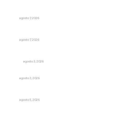
Abrirá Walmart sucursal en Xalisco con inversión
millonaria
NAYARIT
agosto 7, 2026
Reconocen a jóvenes por impulsar proyectos
comunitarios
NAYARIT
agosto 7, 2026
Ocho jornaleros heridos en accidente en la carretera
Compostela-San Blas
POLICIACA
agosto 3, 2026
Entregan nuevo domo escolar en San Juan de Abajo
NAYARIT
agosto 3, 2026
Instalan módulo de atención contra adicciones en plaza
principal
NAYARIT
agosto 5, 2026