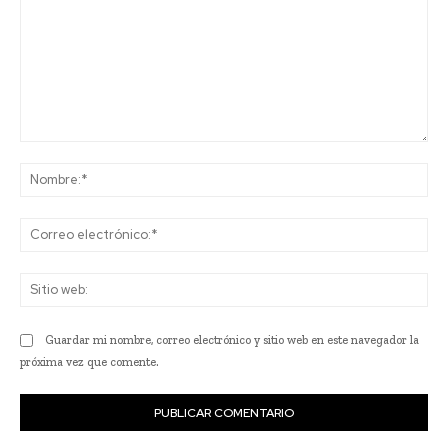
Comentario:
No
Co
ele
Sit
we
Guardar mi nombre, correo electrónico y sitio web en este navegador la
próxima vez que comente.