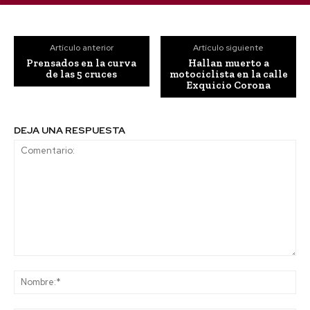
Artículo anterior
Artículo siguiente
Prensados en la curva
Hallan muerto a
de las 5 cruces
motociclista en la calle
Exquicio Corona
DEJA UNA RESPUESTA
Comentario:
No