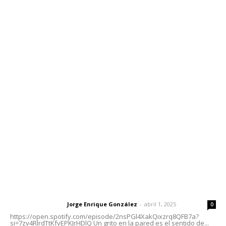
Edición Impresa
Sociales
Meridiano Vallarta
Contáctanos
meridianoredacción@gmail.com
Tels. 3112143809 | 3112103211
Oficinas Generales: Av. Independencia #355, Tepic,
Nayarit
Letras del Director
Letras del director | Un grito en la pared
Jorge Enrique González
-
abril 1, 2025
Letras del director
0
https://open.spotify.com/episode/2nsPGl4XakQixzrq8QFB7a?
si=7zv4RlrdTtKfvEPKJrHDlQ Un grito en la pared es el sentido de...