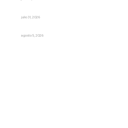
Tópicos políticos para analizar
OPINIÓN
julio 31, 2026
Sancionarán cobro obligatorio de propinas
NAYARIT
agosto 5, 2026
Archivo mensual
agosto 2026
julio 2026
junio 2026
mayo 2026
abril 2026
marzo 2026