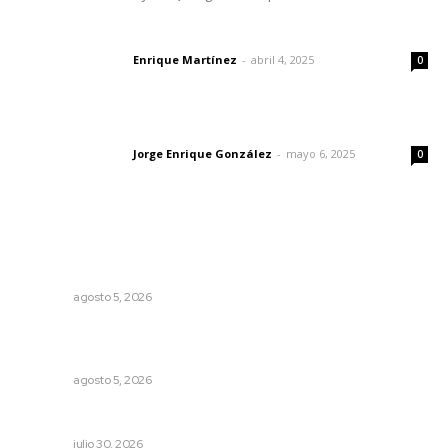
El peatón y la ciudad
Enrique Martínez
-
abril 4, 2025
Letras del director
0
Las vacas de Huajimic
Jorge Enrique González
-
mayo 6, 2025
Letras del director
0
Lo más popular
Reafirma DIF Nayarit atención directa a comunidades
vulnerables
NAYARIT
agosto 5, 2026
Recuperan milenario sello ritual de la cultura Aztatlán en
Nayarit
NAYARIT
agosto 5, 2026
Mantiene Nuevo Nayarit alta ocupación
NAYARIT
julio 30, 2026