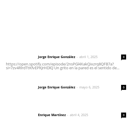
Oficinas Generales: Av. Independencia #355, Tepic,
Nayarit
Letras del Director
Letras del director | Un grito en la pared
Jorge Enrique González
-
abril 1, 2025
Letras del director
0
https://open.spotify.com/episode/2nsPGl4XakQixzrq8QFB7a?
si=7zv4RlrdTtKfvEPKJrHDlQ Un grito en la pared es el sentido de...
Las vacas de Huajimic
Jorge Enrique González
-
mayo 6, 2025
Letras del director
0
El peatón y la ciudad
Enrique Martínez
-
abril 4, 2025
Letras del director
0
Lo más popular