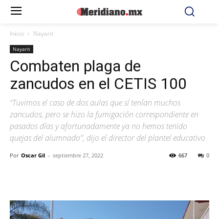
Inicio
Nayarit
Nayarit
Combaten plaga de
zancudos en el CETIS 100
“Tuvimos el caso de dos aulas que sí tenían muchos
zancudos, pero se hizo la fumigación correspondiente en
pasados días y afortunadamente ya no hemos tenido
quejas del alumnado”, dijo el director del plantel educativo
Por
Oscar Gil
-
septiembre 27, 2022
667
0