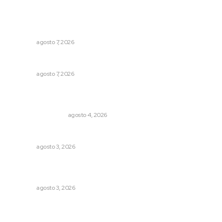
Analizan potencial minero en diversas regiones del
estado
NAYARIT
agosto 7, 2026
Pierden agaveros 800 mil pesos por hectárea
NAYARIT
agosto 7, 2026
Pensiones absorben un tercio de lo que gasta el
gobierno
MONITOR POLÍTICO
agosto 4, 2026
Brillan la cultura y gastronomía de origen en California
NAYARIT
agosto 3, 2026
Promueven riqueza natural y rituales ancestrales en el
municipio de Ruiz
NAYARIT
agosto 3, 2026