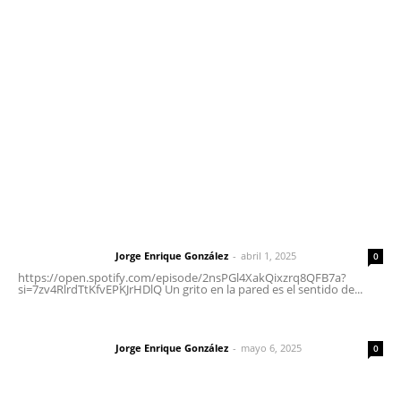
meridianoredacción@gmail.com
Tels. 3112143809 | 3112103211
Oficinas Generales: Av. Independencia #355, Tepic,
Nayarit
Letras del Director
Letras del director | Un grito en la pared
Jorge Enrique González
-
abril 1, 2025
Letras del director
0
https://open.spotify.com/episode/2nsPGl4XakQixzrq8QFB7a?
si=7zv4RlrdTtKfvEPKJrHDlQ Un grito en la pared es el sentido de...
Las vacas de Huajimic
Jorge Enrique González
-
mayo 6, 2025
Letras del director
0