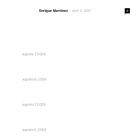
El peatón y la ciudad
Enrique Martínez
-
abril 4, 2025
Letras del director
0
Lo más popular
Impulsan vocaciones tecnológicas mediante ciencia de
datos y robótica
NAYARIT
agosto 7, 2026
Modernizan infraestructura para la comercialización del
maíz nayarita
NAYARIT
agosto 6, 2026
Reconocen a jóvenes por impulsar proyectos
comunitarios
NAYARIT
agosto 7, 2026
Establecen precio de garantía para ganado en
Compostela
NAYARIT
agosto 5, 2026