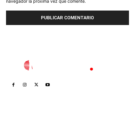
navegador la próxima vez que comente.
Inicio
Nayarit
Nacional
Policiaca
Opinión
Deportes
Edición Impresa
Sociales
Meridiano Vallarta
Contáctanos