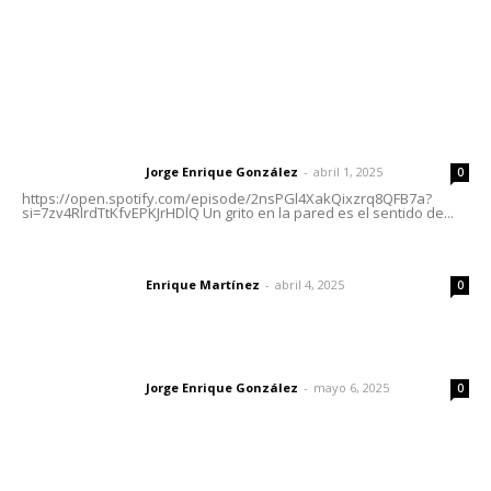
Letras del Director
Letras del director | Un grito en la pared
Jorge Enrique González
-
abril 1, 2025
Letras del director
0
https://open.spotify.com/episode/2nsPGl4XakQixzrq8QFB7a?
si=7zv4RlrdTtKfvEPKJrHDlQ Un grito en la pared es el sentido de...
El peatón y la ciudad
Enrique Martínez
-
abril 4, 2025
Letras del director
0
Las vacas de Huajimic
Jorge Enrique González
-
mayo 6, 2025
Letras del director
0
Lo más popular