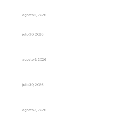
Regresa guerrero de estilo Ixtlán del Río que estuvo
exhibido en el Met de Nueva York
NAYARIT
agosto 5, 2026
Descarta Héctor Santana investigar campañas negras
NAYARIT
julio 30, 2026
Podrán artistas obtener título por experiencia
profesional sobresaliente
NAYARIT
agosto 6, 2026
Profesionalizan turismo de aventura para elevar
competitividad en Nayarit
NAYARIT
julio 30, 2026
Tras operativo, el CEDE busca protección de justicia
federal
NAYARIT
agosto 3, 2026
Archivo mensual