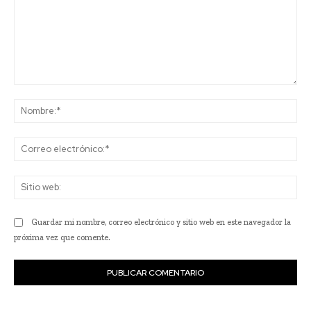
Comentario:
No
Co
ele
Sit
we
Guardar mi nombre, correo electrónico y sitio web en este navegador la
próxima vez que comente.