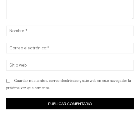
Comentario:
No
Co
ele
Sit
we
Guardar mi nombre, correo electrónico y sitio web en este navegador la
próxima vez que comente.