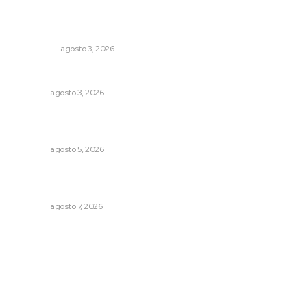
Ocho jornaleros heridos en accidente en la carretera
Compostela-San Blas
POLICIACA
agosto 3, 2026
Fortalecen infraestructura de salud
NAYARIT
agosto 3, 2026
Triunfa Victorina Morales con el lenguaje milenario de
sus hilos
NAYARIT
agosto 5, 2026
Inauguran espacio de lectura y bebeteca en centro
femenil
NAYARIT
agosto 7, 2026
Archivo mensual
agosto 2026