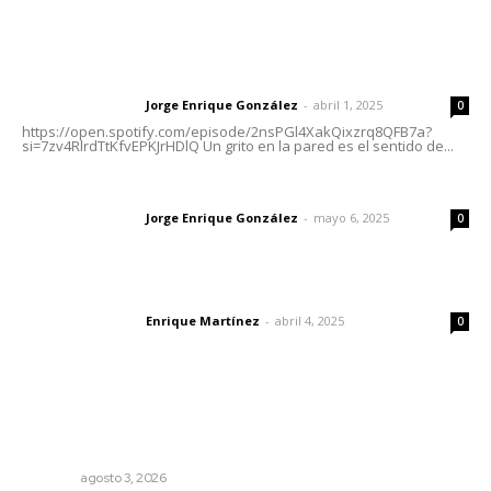
Letras del Director
Letras del director | Un grito en la pared
Jorge Enrique González
-
abril 1, 2025
Letras del director
0
https://open.spotify.com/episode/2nsPGl4XakQixzrq8QFB7a?
si=7zv4RlrdTtKfvEPKJrHDlQ Un grito en la pared es el sentido de...
Las vacas de Huajimic
Jorge Enrique González
-
mayo 6, 2025
Letras del director
0
El peatón y la ciudad
Enrique Martínez
-
abril 4, 2025
Letras del director
0
Lo más popular
Tras operativo, el CEDE busca protección de justicia
federal
NAYARIT
agosto 3, 2026