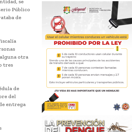
ntidad, se
terio Público
rataba de
iscalía
ersonas
 alguna otra
o tres
édula de
bre del
 de entrega
s