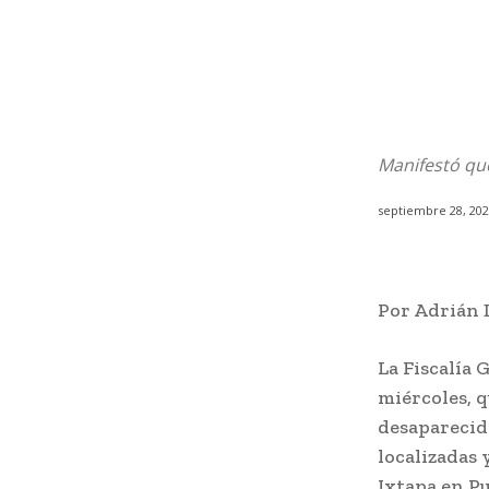
Manifestó que
septiembre 28, 20
Por Adrián 
La Fiscalía 
miércoles, 
desaparecid
localizadas 
Ixtapa en Pu