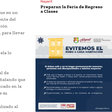
Nayarit
Preparan la Feria de Regreso
a Clases
que en un
ente del
ción
 para llevar
ela lo
al de
señalando que
icado en la
e su
lizado al