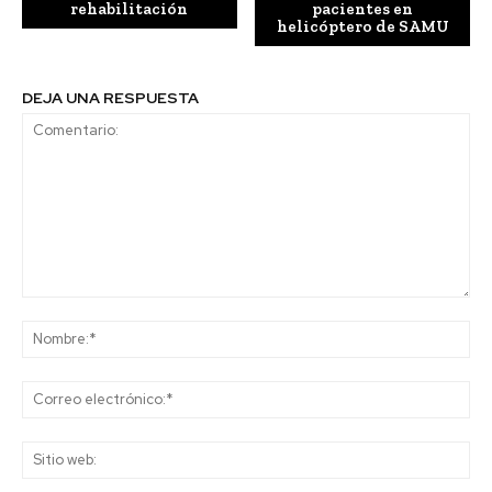
rehabilitación
pacientes en
helicóptero de SAMU
DEJA UNA RESPUESTA
Comentario:
No
Co
ele
Sit
we