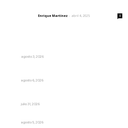
El peatón y la ciudad
Enrique Martínez
-
abril 4, 2025
Letras del director
0
Lo más popular
¿De qué sirven los foros sobre la NEM?: eufemismos y
mentiras
OPINIÓN
agosto 3, 2026
Podrán artistas obtener título por experiencia
profesional sobresaliente
NAYARIT
agosto 6, 2026
Fortalecen coordinación para consolidar el Sistema
Universal de Salud
NAYARIT
julio 31, 2026
Prohibirán celulares en escuelas de Nayarit
NAYARIT
agosto 5, 2026