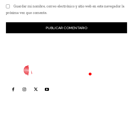
Guardar mi nombre, correo electrónico y sitio web en este navegador la
próxima vez que comente.
Inicio
Nayarit
Nacional
Policiaca
Opinión
Deportes
Edición Impresa
Sociales
Meridiano Vallarta
Contáctanos