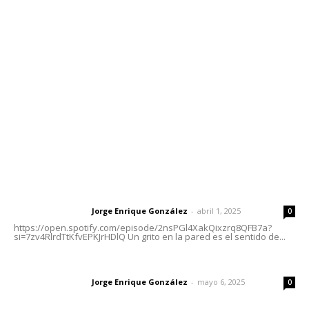
meridianoredacción@gmail.com
Tels. 3112143809 | 3112103211
Oficinas Generales: Av. Independencia #355, Tepic,
Nayarit
Letras del Director
Letras del director | Un grito en la pared
Jorge Enrique González
-
abril 1, 2025
Letras del director
0
https://open.spotify.com/episode/2nsPGl4XakQixzrq8QFB7a?
si=7zv4RlrdTtKfvEPKJrHDlQ Un grito en la pared es el sentido de...
Las vacas de Huajimic
Jorge Enrique González
-
mayo 6, 2025
Letras del director
0