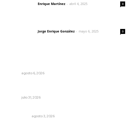
Enrique Martínez
-
abril 4, 2025
Letras del director
0
Las vacas de Huajimic
Jorge Enrique González
-
mayo 6, 2025
Letras del director
0
Lo más popular
Culpa Jalisco a Nayarit por falla del transporte
integrado
NAYARIT
agosto 6, 2026
Fortalecen coordinación para consolidar el Sistema
Universal de Salud
NAYARIT
julio 31, 2026
Autócrata, con distancia
OTRAS VOCES
agosto 3, 2026
Sancionan conductas de asedio para proteger la