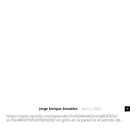
Contáctanos
meridianoredacción@gmail.com
Tels. 3112143809 | 3112103211
Oficinas Generales: Av. Independencia #355, Tepic,
Nayarit
Letras del Director
Letras del director | Un grito en la pared
Jorge Enrique González
-
abril 1, 2025
Letras del director
0
https://open.spotify.com/episode/2nsPGl4XakQixzrq8QFB7a?
si=7zv4RlrdTtKfvEPKJrHDlQ Un grito en la pared es el sentido de...
El peatón y la ciudad