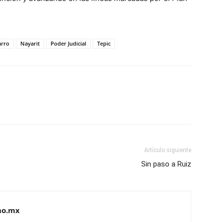
arro
Nayarit
Poder Judicial
Tepic
Artículo siguiente
Sin paso a Ruiz
no.mx