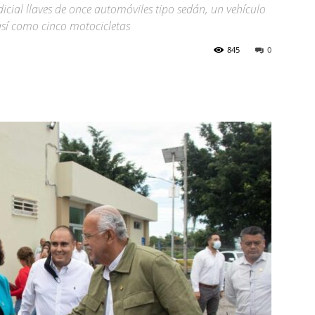
cial llaves de once automóviles tipo sedán, un vehículo
así como cinco motocicletas
845
0