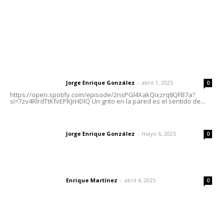
Nayarit
Letras del Director
Letras del director | Un grito en la pared
Jorge Enrique González
-
abril 1, 2025
Letras del director
0
https://open.spotify.com/episode/2nsPGl4XakQixzrq8QFB7a?
si=7zv4RlrdTtKfvEPKJrHDlQ Un grito en la pared es el sentido de...
Las vacas de Huajimic
Jorge Enrique González
-
mayo 6, 2025
Letras del director
0
El peatón y la ciudad
Enrique Martínez
-
abril 4, 2025
Letras del director
0
Lo más popular