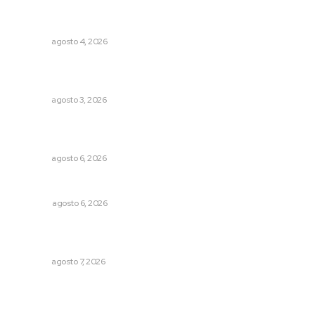
Urgen a municipios a formalizar comités de protección
civil
NAYARIT
agosto 4, 2026
Prevención del feminicidio: la urgencia de la denuncia
temprana
NAYARIT
agosto 3, 2026
Inician acciones de prevención ante presencia de
cocodrilos
NAYARIT
agosto 6, 2026
Los cambios en la política
OPINIÓN
agosto 6, 2026
Promueven ruta deportiva y ecoturismo en la Sierra del
Café
NAYARIT
agosto 7, 2026
Archivo mensual