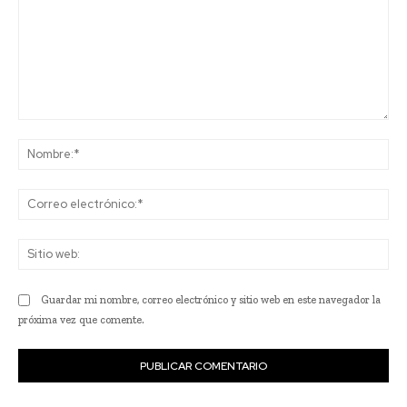
Comentario:
No
Co
ele
Sit
we
Guardar mi nombre, correo electrónico y sitio web en este navegador la
próxima vez que comente.