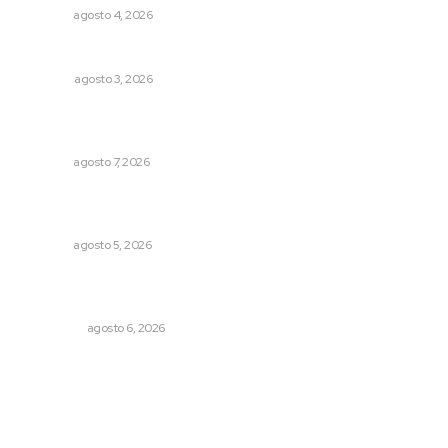
NAYARIT
agosto 4, 2026
Galope
OPINIÓN
agosto 3, 2026
Fortalecen bienestar social con brigadas integrales en
Tecuala
NAYARIT
agosto 7, 2026
Lluvias y maleantes dañaron planteles en distintos
municipios de Nayarit
NAYARIT
agosto 5, 2026
Cobertura de viaje: todo lo que necesitas saber antes
de partir
NACIONAL
agosto 6, 2026
Archivo mensual