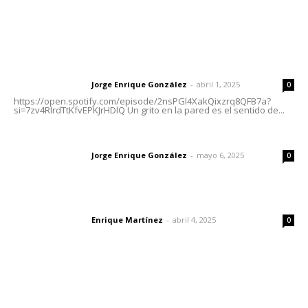
Letras del Director
Letras del director | Un grito en la pared
Jorge Enrique González
-
abril 1, 2025
Letras del director
0
https://open.spotify.com/episode/2nsPGl4XakQixzrq8QFB7a?
si=7zv4RlrdTtKfvEPKJrHDlQ Un grito en la pared es el sentido de...
Las vacas de Huajimic
Jorge Enrique González
-
mayo 6, 2025
Letras del director
0
El peatón y la ciudad
Enrique Martínez
-
abril 4, 2025
Letras del director
0
Lo más popular
Fomentan salud integral mediante cultura de la
lactancia materna