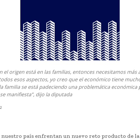
n el origen está en las familias, entonces necesitamos más 
 todos esos aspectos, yo creo que el económico tiene much
la familia se está padeciendo una problemática económica 
se manifiesta”, dijo la diputada
22
 nuestro país enfrentan un nuevo reto producto de la