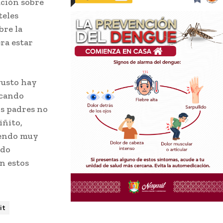
ución sobre
teles
bre la
ra estar
gusto hay
ucando
os padres no
iñito,
iendo muy
odo
n estos
it