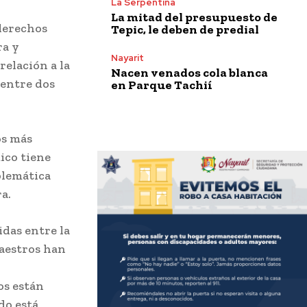
La Serpentina
La mitad del presupuesto de
derechos
Tepic, le deben de predial
ra y
Nayarit
relación a la
Nacen venados cola blanca
 entre dos
en Parque Tachií
os más
ico tiene
blemática
a.
das entre la
maestros han
os están
do está