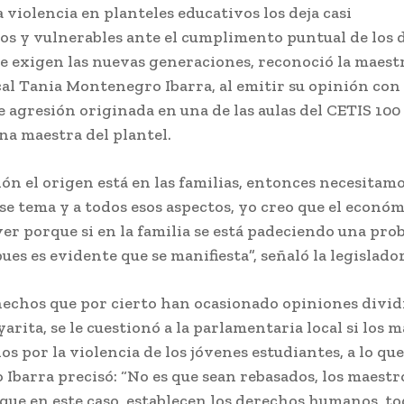
 violencia en planteles educativos los deja casi
s y vulnerables ante el cumplimento puntual de los 
 exigen las nuevas generaciones, reconoció la maest
al Tania Montenegro Ibarra, al emitir su opinión con 
 agresión originada en una de las aulas del CETIS 100
na maestra del plantel.
ón el origen está en las familias, entonces necesitam
se tema y a todos esos aspectos, yo creo que el económ
er porque si en la familia se está padeciendo una pro
es es evidente que se manifiesta”, señaló la legislador
hechos que por cierto han ocasionado opiniones dividi
arita, se le cuestionó a la parlamentaria local si los 
os por la violencia de los jóvenes estudiantes, a lo que
Ibarra precisó: “No es que sean rebasados, los maestr
que en este caso, establecen los derechos humanos, to