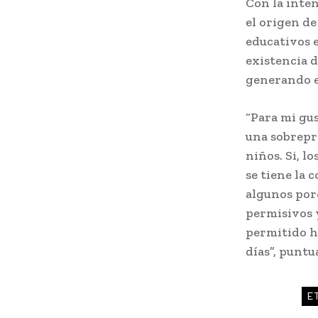
Con la inten
el origen de
educativos 
existencia d
generando e
“Para mi gus
una sobrepr
niños. Si, l
se tiene la 
algunos por
permisivos 
permitido ha
días”, puntua
E