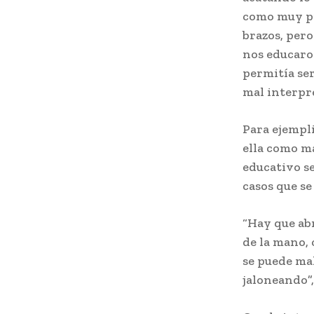
como muy pr
brazos, pero
nos educaron
permitía se
mal interpr
Para ejempl
ella como ma
educativo s
casos que s
“Hay que ab
de la mano, 
se puede mal
jaloneando”,