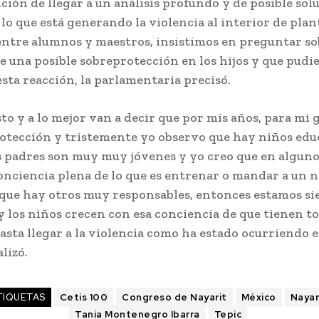
ción de llegar a un análisis profundo y de posible sol
 lo que está generando la violencia al interior de plan
entre alumnos y maestros, insistimos en preguntar so
e una posible sobreprotección en los hijos y que pudie
sta reacción, la parlamentaria precisó.
to y a lo mejor van a decir que por mis años, para mi 
otección y tristemente yo observo que hay niños ed
os padres son muy muy jóvenes y yo creo que en algun
conciencia plena de lo que es entrenar o mandar a un n
que hay otros muy responsables, entonces estamos s
y los niños crecen con esa conciencia de que tienen t
sta llegar a la violencia como ha estado ocurriendo e
lizó.
TIQUETAS
Cetis 100
Congreso de Nayarit
México
Nayar
Tania Montenegro Ibarra
Tepic