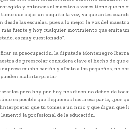
otegido y entonces el maestro a veces tiene que no c
 tiene que bajar un poquito la voz, ya que antes cuand
 desde las escuelas, pues a lo mejor la voz del maestro
r más fuerte y hoy cualquier movimiento que emita un
etado, es muy cuestionado”.
ificar su preocupación, la diputada Montenegro Ibarra
estra de preescolar considera clave el hecho de que e
e exprese mucho cariño y afecto a los pequeños, no ob
e pueden malinterpretar.
razarlos pero hoy por hoy nos dicen no deben de toca
cómo es posible que lleguemos hasta esa parte, ¿por q
interpretar que tu tomes a un niño y que digan que l
 lamentó la profesional de la educación.