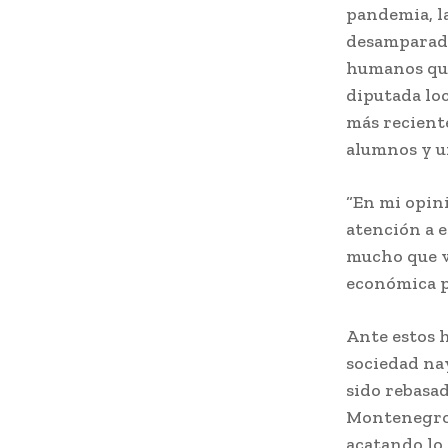
pandemia, la
desamparado
humanos que
diputada loc
más reciente
alumnos y u
“En mi opini
atención a e
mucho que v
económica pu
Ante estos 
sociedad nay
sido rebasad
Montenegro 
acatando lo 