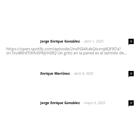
Letras del Director
Letras del director | Un grito en la pared
Jorge Enrique González
-
abril 1, 2025
Letras del director
0
https://open.spotify.com/episode/2nsPGl4XakQixzrq8QFB7a?
si=7zv4RlrdTtKfvEPKJrHDlQ Un grito en la pared es el sentido de...
El peatón y la ciudad
Enrique Martínez
-
abril 4, 2025
Letras del director
0
Las vacas de Huajimic
Jorge Enrique González
-
mayo 6, 2025
Letras del director
0
Lo más popular
Fortalecen formación de profesionales de la salud en el
IMSS