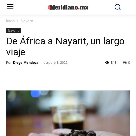
Inicio
Nayarit
Nayarit
De África a Nayarit, un largo
viaje
Por
Diego Mendoza
-
octubre 1, 2022
848
0