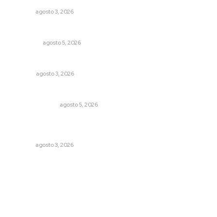
NAYARIT
agosto 3, 2026
Árboles aplastan casas y camioneta en Tepic
POLICIACA
agosto 5, 2026
Galope
OPINIÓN
agosto 3, 2026
Edición impresa 05 de agosto de 2026
EDICIÓN IMPRESA
agosto 5, 2026
Inicia construcción de Bachillerato Nacional Margarita
Maza en Nuevo Nayarit
NAYARIT
agosto 3, 2026
Archivo mensual
agosto 2026