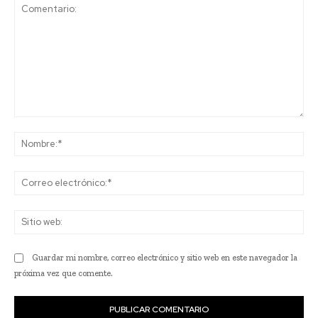
Comentario:
No
Co
ele
Sit
we
Guardar mi nombre, correo electrónico y sitio web en este navegador la
próxima vez que comente.