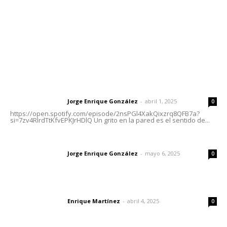
Oficinas Generales: Av. Independencia #355, Tepic,
Nayarit
Letras del Director
Letras del director | Un grito en la pared
Jorge Enrique González
-
abril 1, 2025
Letras del director
0
https://open.spotify.com/episode/2nsPGl4XakQixzrq8QFB7a?
si=7zv4RlrdTtKfvEPKJrHDlQ Un grito en la pared es el sentido de...
Las vacas de Huajimic
Jorge Enrique González
-
mayo 6, 2025
Letras del director
0
El peatón y la ciudad
Enrique Martínez
-
abril 4, 2025
Letras del director
0