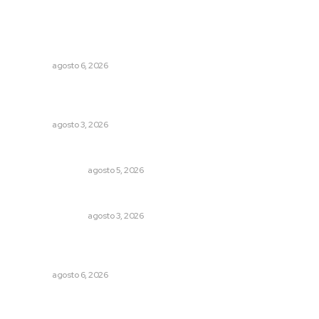
Lo más popular
Buscan asegurar precio competitivo para el arroz
nayarita
NAYARIT
agosto 6, 2026
Transforman CETMAR 6 con inversión histórica en Bahía
de Banderas
NAYARIT
agosto 3, 2026
Edición impresa 05 de agosto de 2026
EDICIÓN IMPRESA
agosto 5, 2026
Edición impresa 03 de agosto de 2026
EDICIÓN IMPRESA
agosto 3, 2026
Promueven igualdad de derechos para personas con
discapacidad
NAYARIT
agosto 6, 2026