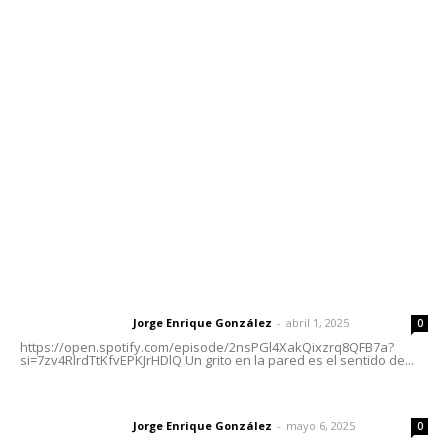
Contáctanos
meridianoredacción@gmail.com
Tels. 3112143809 | 3112103211
Oficinas Generales: Av. Independencia #355, Tepic,
Nayarit
Letras del Director
Letras del director | Un grito en la pared
Jorge Enrique González
-
abril 1, 2025
Letras del director
0
https://open.spotify.com/episode/2nsPGl4XakQixzrq8QFB7a?
si=7zv4RlrdTtKfvEPKJrHDlQ Un grito en la pared es el sentido de...
Las vacas de Huajimic
Jorge Enrique González
-
mayo 6, 2025
Letras del director
0