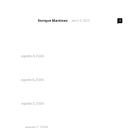
El peatón y la ciudad
Enrique Martínez
-
abril 4, 2025
Letras del director
0
Lo más popular
Invitan a descubrir riqueza cultural en ruta Entre Canales
NAYARIT
agosto 4, 2026
Recuperan la audición mediante procesadores
cocleares
NAYARIT
agosto 6, 2026
¿De qué sirven los foros sobre la NEM?: eufemismos y
mentiras
OPINIÓN
agosto 3, 2026
Madrugada de terror en Tepic: borrachas provocan
aparatoso accidente y huye
POLICIACA
agosto 2, 2026