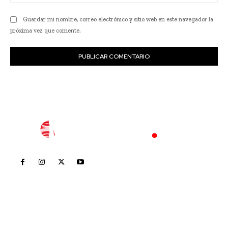
we
Guardar mi nombre, correo electrónico y sitio web en este navegador la
próxima vez que comente.
Inicio
Nayarit
Nacional
Policiaca
Opinión
Deportes
Edición Impresa
Sociales
Meridiano Vallarta