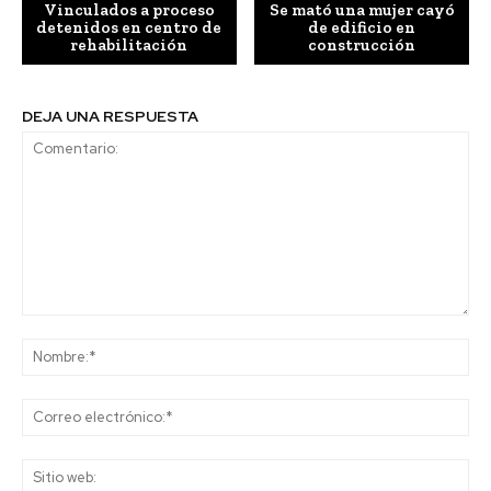
Vinculados a proceso
Se mató una mujer cayó
detenidos en centro de
de edificio en
rehabilitación
construcción
DEJA UNA RESPUESTA
Comentario:
No
Co
ele
Sit