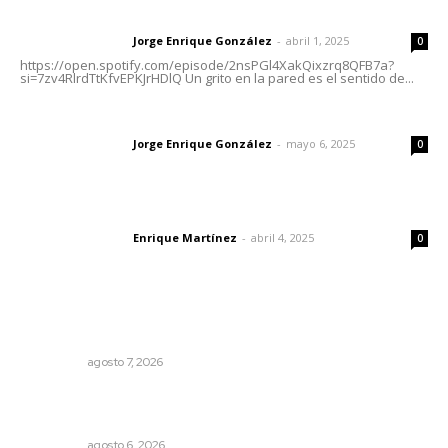
Letras del director | Un grito en la pared
Jorge Enrique González
-
abril 1, 2025
Letras del director
0
https://open.spotify.com/episode/2nsPGl4XakQixzrq8QFB7a?
si=7zv4RlrdTtKfvEPKJrHDlQ Un grito en la pared es el sentido de...
Las vacas de Huajimic
Jorge Enrique González
-
mayo 6, 2025
Letras del director
0
El peatón y la ciudad
Enrique Martínez
-
abril 4, 2025
Letras del director
0
Lo más popular
Detienen al exgobernador de Guerrero, Ángel Aguirre
NACIONAL
agosto 7, 2026
Cobertura de viaje: todo lo que necesitas saber antes
de partir
NACIONAL
agosto 6, 2026