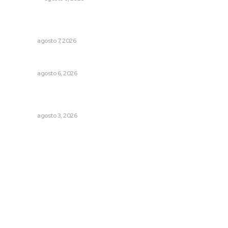
Capacitan a funcionarios de Tepic en sensibilización
sobre autismo
NAYARIT
agosto 7, 2026
Premian a niños con recorrido cultural en San Blas
NAYARIT
agosto 6, 2026
Advierten inconsistencia en reparación del daño por
delito de corrupción de menores
NAYARIT
agosto 3, 2026
Archivo mensual
agosto 2026
julio 2026
junio 2026