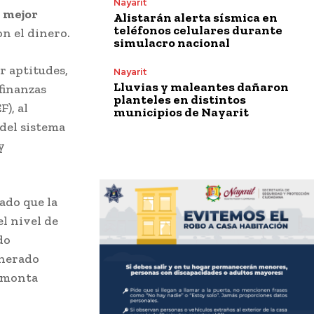
Nayarit
a
mejor
Alistarán alerta sísmica en
teléfonos celulares durante
on el dinero.
simulacro nacional
r aptitudes,
Nayarit
Lluvias y maleantes dañaron
finanzas
planteles en distintos
F), al
municipios de Nayarit
 del sistema
y
ado que la
l nivel de
do
nerado
n monta