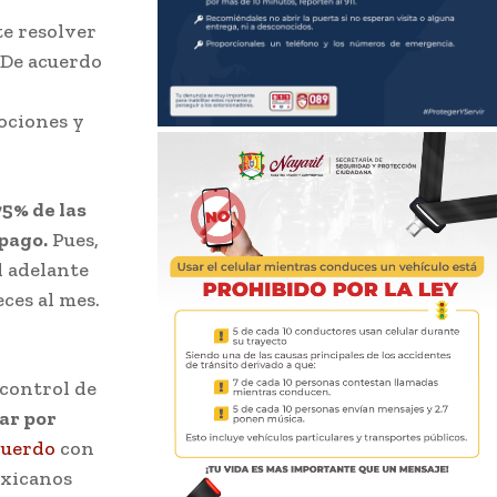
te resolver
. De acuerdo
ociones y
5% de las
 pago.
Pues,
l adelante
ces al mes.
 control de
ar por
cuerdo
con
exicanos