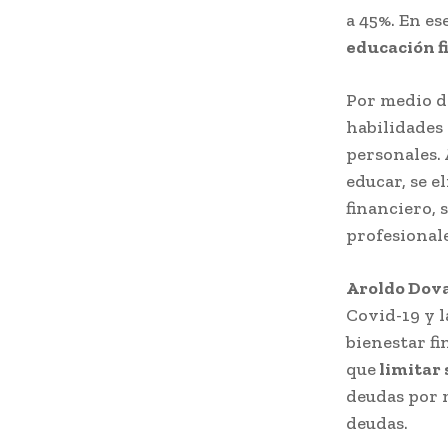
a 45%. En e
educación f
Por medio de
habilidades
personales.
educar, se e
financiero, 
profesionale
Aroldo Dov
Covid-19 y l
bienestar f
que
limitar 
deudas por 
deudas.