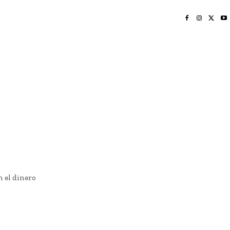
INICIO
NAYARIT
NACIONAL
POLICIACA
OPINIÓN
DEPORTES
EDICIÓN IMPRESA
SOCIALES
MERIDIANO VALLARTA
n el dinero