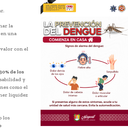
r.
nar la
 en una
valor con el
30% de los
sabilidad y
nes como el
ner liquidez
o los
o