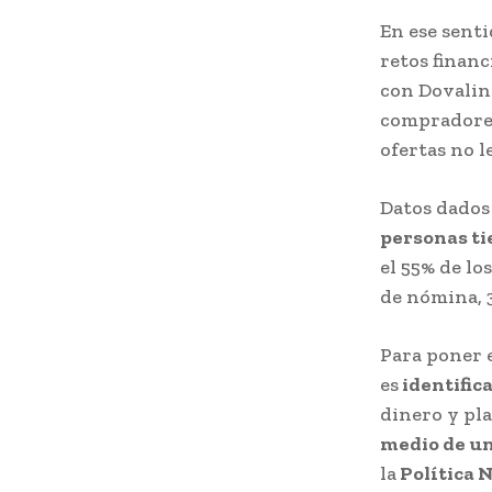
En ese senti
retos financ
con Dovalina
compradores
ofertas no l
Datos dados
personas ti
el 55% de lo
de nómina, 3
Para poner e
es
identifica
dinero y pla
medio de u
la
Política N