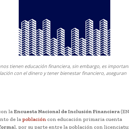
nos tienen educación financiera, sin embargo, es importan
ación con el dinero y tener bienestar financiero, aseguran
con la
Encuesta Nacional de Inclusión Financiera
(EN
ento de la
población
con educación primaria cuenta
 forma
l, por su parte entre la población con licenciat