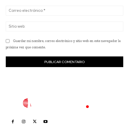
Co
ele
Sit
we
Guardar mi nombre, correo electrónico y sitio web en este navegador la
próxima vez que comente.