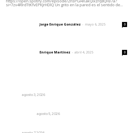
https://open.spotify.com/episode/2nsPGl4XakQixzrq8QFB7a?
si=7zv4RlrdTtKfvEPKJrHDlQ Un grito en la pared es el sentido de...
Las vacas de Huajimic
Jorge Enrique González
-
mayo 6, 2025
Letras del director
0
El peatón y la ciudad
Enrique Martínez
-
abril 4, 2025
Letras del director
0
Lo más popular
Transforman CETMAR 6 con inversión histórica en Bahía
de Banderas
NAYARIT
agosto 3, 2026
Edición impresa 05 de agosto de 2026
EDICIÓN IMPRESA
agosto 5, 2026
Capacitan para respaldar la lactancia materna
NAYARIT
agosto 7, 2026