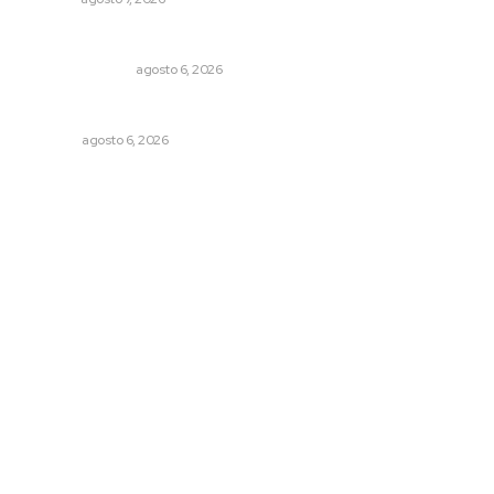
Edición impresa 06 de agosto de 2026
EDICIÓN IMPRESA
agosto 6, 2026
Agosto, la hora de definirse
OPINIÓN
agosto 6, 2026
Archivo mensual
agosto 2026
julio 2026
junio 2026
mayo 2026
abril 2026
marzo 2026