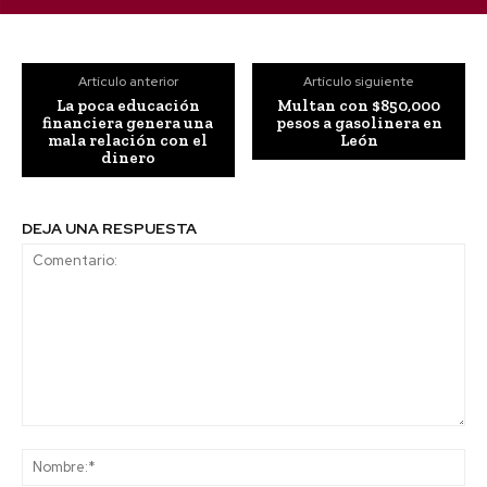
Artículo anterior
Artículo siguiente
La poca educación
Multan con $850,000
financiera genera una
pesos a gasolinera en
mala relación con el
León
dinero
DEJA UNA RESPUESTA
Comentario:
No