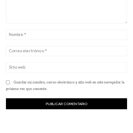
Comentario:
No
Co
ele
Sit
we
Guardar mi nombre, correo electrónico y sitio web en este navegador la
próxima vez que comente.