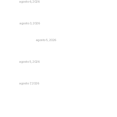
NAYARIT
agosto 6, 2026
¿De qué sirven los foros sobre la NEM?: eufemismos y
mentiras
OPINIÓN
agosto 3, 2026
Ráfagas citadinas
MONITOR POLÍTICO
agosto 5, 2026
Regresa guerrero de estilo Ixtlán del Río que estuvo
exhibido en el Met de Nueva York
NAYARIT
agosto 5, 2026
Refuerzan operativos de seguridad para garantizar la
tranquilidad ciudadana
NAYARIT
agosto 7, 2026
Archivo mensual