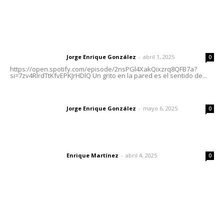
Letras del Director
Letras del director | Un grito en la pared
Jorge Enrique González
-
abril 1, 2025
Letras del director
0
https://open.spotify.com/episode/2nsPGl4XakQixzrq8QFB7a?
si=7zv4RlrdTtKfvEPKJrHDlQ Un grito en la pared es el sentido de...
Las vacas de Huajimic
Jorge Enrique González
-
mayo 6, 2025
Letras del director
0
El peatón y la ciudad
Enrique Martínez
-
abril 4, 2025
Letras del director
0
Lo más popular
Recuperan la audición mediante procesadores
cocleares