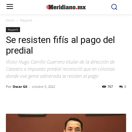
Inicio
Nayarit
Nayarit
Se resisten fifís al pago del
predial
Víctor Hugo Carrillo Guerrero titular de la dirección de
Catastro e impuesto predial reconoció que en colonias
donde vive gente adinerada se resisten al pago
Por
Oscar Gil
-
octubre 5, 2022
767
0