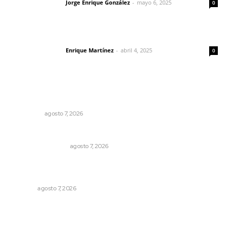
Jorge Enrique González
-
mayo 6, 2025
Letras del director
0
El peatón y la ciudad
Enrique Martínez
-
abril 4, 2025
Letras del director
0
Lo más popular
Detienen al exgobernador de Guerrero, Ángel Aguirre
NACIONAL
agosto 7, 2026
Resumen Semanal de Noticias
MONITOR POLÍTICO
agosto 7, 2026
Impulsan proyectos productivos con créditos a tasa
cero de interés
NAYARIT
agosto 7, 2026
Recuperan milenario sello ritual de la cultura Aztatlán en
Nayarit