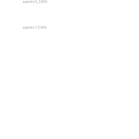
NAYARIT
agosto 5, 2026
Analizan potencial minero en diversas regiones del
estado
NAYARIT
agosto 7, 2026
Archivo mensual
agosto 2026
julio 2026
junio 2026
mayo 2026
abril 2026
marzo 2026
© 2024 Meridiano.mx - Todos los derechos reservados