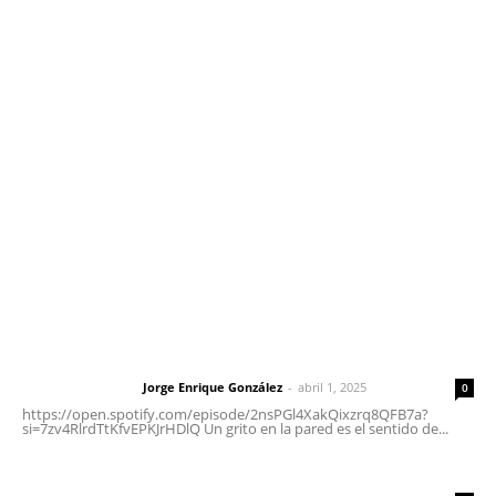
Contáctanos
meridianoredacción@gmail.com
Tels. 3112143809 | 3112103211
Oficinas Generales: Av. Independencia #355, Tepic,
Nayarit
Letras del Director
Letras del director | Un grito en la pared
Jorge Enrique González
-
abril 1, 2025
Letras del director
0
https://open.spotify.com/episode/2nsPGl4XakQixzrq8QFB7a?
si=7zv4RlrdTtKfvEPKJrHDlQ Un grito en la pared es el sentido de...
Las vacas de Huajimic