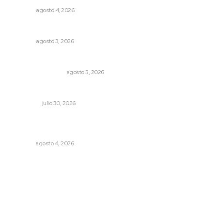
OPINIÓN
agosto 4, 2026
Más orden en las precampañas
OPINIÓN
agosto 3, 2026
Ráfagas citadinas
MONITOR POLÍTICO
agosto 5, 2026
Crece economía mexicana 2.1 por ciento
NACIONAL
julio 30, 2026
Reportan buen comportamiento ciudadano durante
periodo vacacional
NAYARIT
agosto 4, 2026
Archivo mensual
agosto 2026