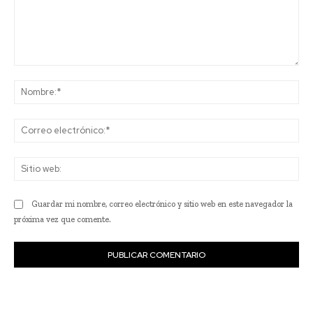
Comentario:
No
Co
ele
Sit
we
Guardar mi nombre, correo electrónico y sitio web en este navegador la
próxima vez que comente.