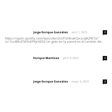
Letras del Director
Letras del director | Un grito en la pared
Jorge Enrique González
-
abril 1, 2025
Letras del director
0
https://open.spotify.com/episode/2nsPGl4XakQixzrq8QFB7a?
si=7zv4RlrdTtKfvEPKJrHDlQ Un grito en la pared es el sentido de...
El peatón y la ciudad
Enrique Martínez
-
abril 4, 2025
Letras del director
0
Las vacas de Huajimic
Jorge Enrique González
-
mayo 6, 2025
Letras del director
0
Lo más popular
Buen gobierno, buen liderazgo y la amenaza de la
politiquería