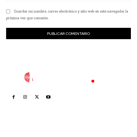
we
Guardar mi nombre, correo electrónico y sitio web en este navegador la
próxima vez que comente.
Inicio
Nayarit
Nacional
Policiaca
Opinión
Deportes
Edición Impresa
Sociales
Meridiano Vallarta