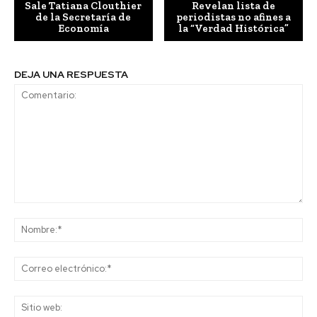
Sale Tatiana Clouthier
Revelan lista de
de la Secretaría de
periodistas no afines a
Economía
la “Verdad Histórica”
DEJA UNA RESPUESTA
Comentario:
No
Co
ele
Sit