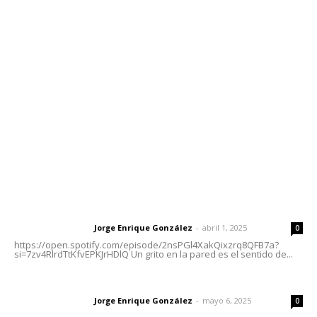
Contáctanos
meridianoredacción@gmail.com
Tels. 3112143809 | 3112103211
Oficinas Generales: Av. Independencia #355, Tepic,
Nayarit
Letras del Director
Letras del director | Un grito en la pared
Jorge Enrique González
-
abril 1, 2025
Letras del director
0
https://open.spotify.com/episode/2nsPGl4XakQixzrq8QFB7a?
si=7zv4RlrdTtKfvEPKJrHDlQ Un grito en la pared es el sentido de...
Las vacas de Huajimic
Jorge Enrique González
-
mayo 6, 2025
Letras del director
0