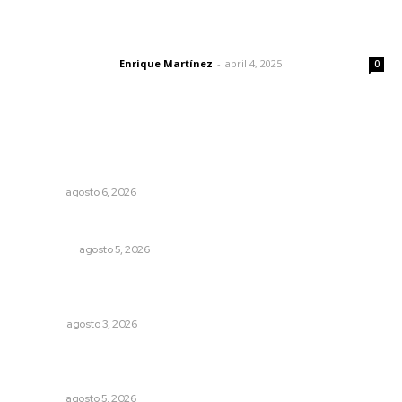
El peatón y la ciudad
Enrique Martínez
-
abril 4, 2025
Letras del director
0
Lo más popular
Modernizan infraestructura para la comercialización del
maíz nayarita
NAYARIT
agosto 6, 2026
Árboles aplastan casas y camioneta en Tepic
POLICIACA
agosto 5, 2026
¿De qué sirven los foros sobre la NEM?: eufemismos y
mentiras
OPINIÓN
agosto 3, 2026
Triunfa Victorina Morales con el lenguaje milenario de
sus hilos
NAYARIT
agosto 5, 2026