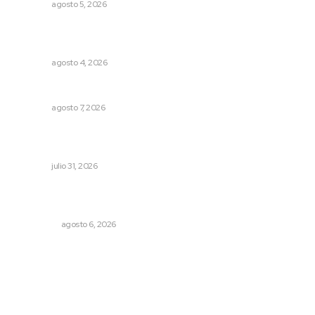
NAYARIT
agosto 5, 2026
Fomentan salud integral mediante cultura de la
lactancia materna
NAYARIT
agosto 4, 2026
Preparan cooperativistas zafra camaronera
NAYARIT
agosto 7, 2026
Brinda el DIF asistencia alimentaria en las Olimpiadas de
Oro 2026
NAYARIT
julio 31, 2026
Cobertura de viaje: todo lo que necesitas saber antes
de partir
NACIONAL
agosto 6, 2026
Archivo mensual