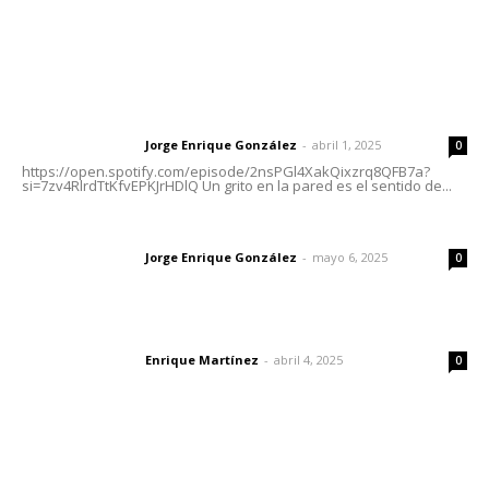
Letras del Director
Letras del director | Un grito en la pared
Jorge Enrique González
-
abril 1, 2025
Letras del director
0
https://open.spotify.com/episode/2nsPGl4XakQixzrq8QFB7a?
si=7zv4RlrdTtKfvEPKJrHDlQ Un grito en la pared es el sentido de...
Las vacas de Huajimic
Jorge Enrique González
-
mayo 6, 2025
Letras del director
0
El peatón y la ciudad
Enrique Martínez
-
abril 4, 2025
Letras del director
0
Lo más popular
Buscan sanar suelos cansados en el norte de Nayarit