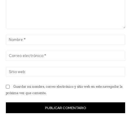
Comentario:
No
Co
ele
Sit
we
Guardar mi nombre, correo electrónico y sitio web en este navegador la
próxima vez que comente.