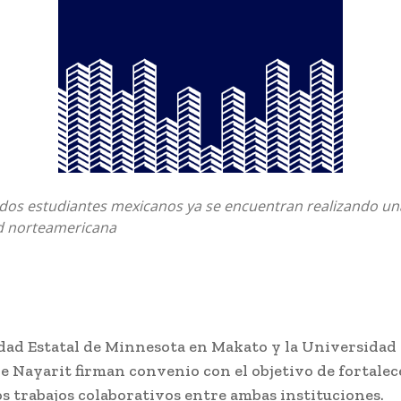
dos estudiantes mexicanos ya se encuentran realizando un
ad norteamericana
dad Estatal de Minnesota en Makato y la Universidad
 Nayarit firman convenio con el objetivo de fortalec
s trabajos colaborativos entre ambas instituciones.