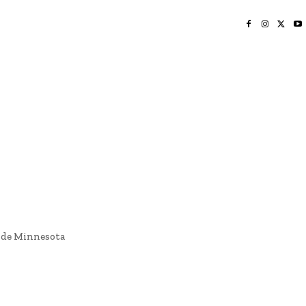
INICIO
NAYARIT
NACIONAL
POLICIACA
OPINIÓN
DEPORTES
EDICIÓN IMPRESA
SOCIALES
MERIDIANO VALLARTA
l de Minnesota