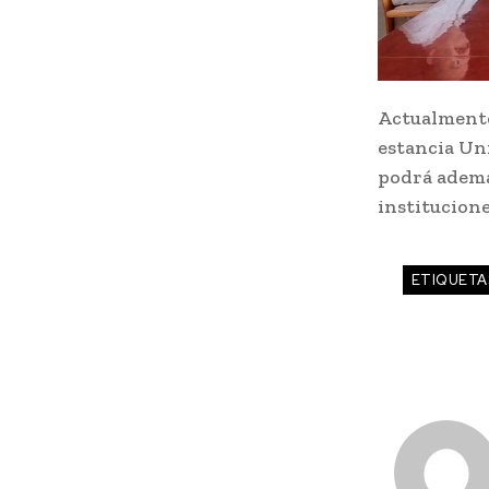
Actualmente
estancia Un
podrá ademá
institucion
ETIQUETA