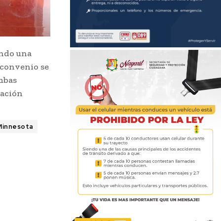
ando una
 convenio se
mbas
gación
 Minnesota